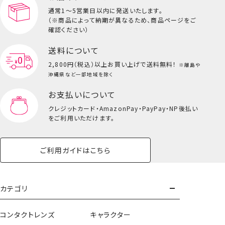
通常1～5営業日以内に発送いたします。
（※商品によって納期が異なるため、商品ページをご
キッズ一覧を見る
確認ください）
送料について
2,800円（税込）以上
お買い上げで送料無料！
※離島や
沖縄県など一部地域を除く
お支払いについて
クレジットカード・
AmazonPay・PayPay・NP後払い
をご利用いただけます。
ご利用ガイドはこちら
専用ポーチ＆メイクブラシ
カテゴリ
3本セット＜アイテム＞
コンタクトレンズ
キャラクター