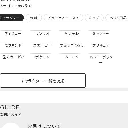
カテゴリーから探す
キャラクター
雑貨
ビューティーコスメ
キッズ
ペット用品
ディズニー
サンリオ
ちいかわ
ミッフィー
モフサンド
スヌーピー
すみっコぐらし
プリキュア
星のカービィ
ポケモン
ムーミン
ハリー・ポッタ
ー
キャラクター一覧を見る
ペットハウス
コスメセット
スクール
ネイル
シャドウ・チー
ペットベッド
アパレル
ヘア
ハンドクリーム
ペット用品
ボディケア
ホビー
バスボール
スキンケア
小型犬
ホーム
ク
専用ポーチ＆メイクブラシ
ベースメイク・メ
雑貨その他
猫
メイク道具
コスメその他
GUIDE
バッグ・タオル・
イクアップ
ヘアグッズ
マニキュア
リップ・グロス
3本セット＜妖精＞
小物
ご利用ガイド
ペット用品一覧を見る
雑貨一覧を見る
お届けについて
その他
ビューティーコスメ一覧を見る