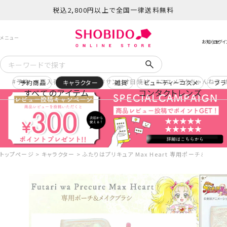
税込2,800円以上で全国一律送料無料
予約
再入荷
ヒロアカ
サンリオ日焼け
コスメヲタちゃんねる 
予約商品
キャラクター
雑貨
ビューティーコスメ
ブラ
すべてのアイテム
コンタクトレンズ
トップページ
キャラクター
ふたりはプリキュア Max Heart 専用ポーチ＆メイクブ