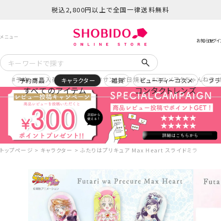
税込2,800円以上で全国一律送料無料
予約
再入荷
ヒロアカ
サンリオ日焼け
コスメヲタちゃんねる 
予約商品
キャラクター
雑貨
ビューティーコスメ
ブラ
すべてのアイテム
コンタクトレンズ
トップページ
キャラクター
ふたりはプリキュア Max Heart スライドミラー ＜ 全