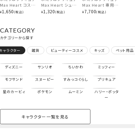
Max Heart コスメ
Max Heart シュシ
Max Heart 専用ポ
ポーチ ＜ メップル
ュ＆イヤリング ＜ メ
ーチ＆メイクブラシ
1,650
1,320
7,700
¥
税込
¥
税込
¥
税込
＆ミップル/ポルン＆
ップル/ミップル ＞
セット ＜ 6本セット
ルルン ＞ 粧美堂
粧美堂 SHOBIDO
＞ 粧美堂
SHOBIDO
SHOBIDO
CATEGORY
カテゴリーから探す
キャラクター
雑貨
ビューティーコスメ
キッズ
ペット用品
ディズニー
サンリオ
ちいかわ
ミッフィー
モフサンド
スヌーピー
すみっコぐらし
プリキュア
星のカービィ
ポケモン
ムーミン
ハリー・ポッタ
ー
キャラクター一覧を見る
専用ポーチ＆メイクブラシ
3本セット＜アイテム＞
ペットハウス
コスメセット
スクール
ネイル
シャドウ・チー
ペットベッド
アパレル
ヘア
ハンドクリーム
ペット用品
ボディケア
ホビー
バスボール
スキンケア
小型犬
ホーム
ク