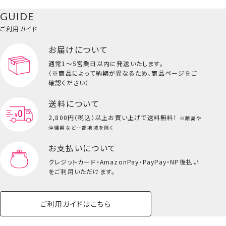
ベースメイク・メ
雑貨その他
猫
メイク道具
コスメその他
GUIDE
バッグ・タオル・
イクアップ
ヘアグッズ
マニキュア
リップ・グロス
小物
ご利用ガイド
ペット用品一覧を見る
雑貨一覧を見る
お届けについて
その他
ビューティーコスメ一覧を見る
通常1～5営業日以内に発送いたします。
（※商品によって納期が異なるため、商品ページをご
キッズ一覧を見る
確認ください）
送料について
2,800円（税込）以上
お買い上げで送料無料！
※離島や
沖縄県など一部地域を除く
お支払いについて
クレジットカード・
AmazonPay・PayPay・NP後払い
をご利用いただけます。
フェイスブラシ
ご利用ガイドはこちら
＜メップル＞