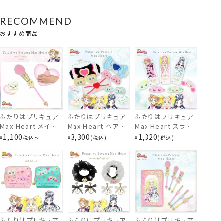
RECOMMEND
おすすめ商品
ふたりはプリキュア
ふたりはプリキュア
ふたりはプリキュア
Max Heart メイク
Max Heart ヘアバ
Max Heart スライド
ブラシ ＜ 全6種 ＞
ンド＆アームバンド
ミラー ＜ 全7種 ＞
1,100
3,300
1,320
¥
税込
〜
¥
税込
¥
税込
粧美堂 SHOBIDO
＜ 全3種 ＞ 粧美堂
粧美堂 SHOBIDO
SHOBIDO
専用ポーチ＆メイクブラシ
3本セット＜妖精＞
ふたりはプリキュア
ふたりはプリキュア
ふたりはプリキュア