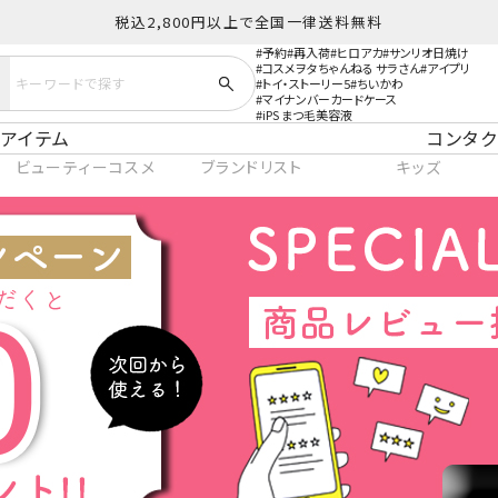
税込2,800円以上で全国一律送料無料
予約
再入荷
ヒロアカ
サンリオ日焼け
コスメヲタちゃんねる サラさん
アイプリ
トイ・ストーリー5
ちいかわ
マイナンバーカードケース
iPS まつ毛美容液
アイテム
コンタク
ビューティーコスメ
ブランドリスト
キッズ