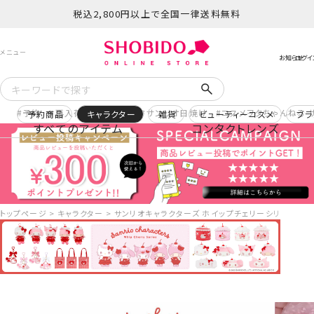
税込2,800円以上で全国一律送料無料
予約
再入荷
ヒロアカ
サンリオ日焼け
コスメヲタちゃんねる 
予約商品
キャラクター
雑貨
ビューティーコスメ
ブラ
すべてのアイテム
コンタクトレンズ
トップページ
キャラクター
サンリオキャラクターズ ホイップチェリーシリーズ マスコ