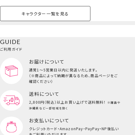
キャラクター一覧を見る
ペットハウス
コスメセット
スクール
ネイル
シャドウ・チー
ペットベッド
アパレル
ヘア
ハンドクリーム
ペット用品
ボディケア
ホビー
バスボール
スキンケア
小型犬
ホーム
ク
ベースメイク・メ
雑貨その他
猫
メイク道具
コスメその他
GUIDE
バッグ・タオル・
イクアップ
ヘアグッズ
マニキュア
リップ・グロス
小物
ご利用ガイド
ペット用品一覧を見る
雑貨一覧を見る
お届けについて
その他
ビューティーコスメ一覧を見る
通常1～5営業日以内に発送いたします。
（※商品によって納期が異なるため、商品ページをご
キッズ一覧を見る
確認ください）
送料について
2,800円（税込）以上
お買い上げで送料無料！
※離島や
沖縄県など一部地域を除く
お支払いについて
ツインアイドルシリーズ＜クロミ＞
クレジットカード・
AmazonPay・PayPay・NP後払い
をご利用いただけます。