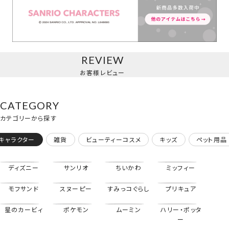
ピンクキルトシリーズ＜ハローキティ＞
REVIEW
お客様レビュー
CATEGORY
カテゴリーから探す
キャラクター
雑貨
ビューティーコスメ
キッズ
ペット用品
ディズニー
サンリオ
ちいかわ
ミッフィー
モフサンド
スヌーピー
すみっコぐらし
プリキュア
星のカービィ
ポケモン
ムーミン
ハリー・ポッタ
ツインアイドルシリーズ＜マイメロディ＞
ー