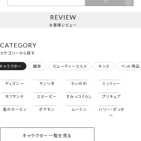
REVIEW
お客様レビュー
CATEGORY
カテゴリーから探す
キャラクター
雑貨
ビューティーコスメ
キッズ
ペット用品
ディズニー
サンリオ
ちいかわ
ミッフィー
モフサンド
スヌーピー
すみっコぐらし
プリキュア
星のカービィ
ポケモン
ムーミン
ハリー・ポッタ
ツインアイドルシリーズ＜マイメロディ＞
ー
キャラクター一覧を見る