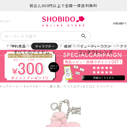
税込2,800円以上で全国一律送料無料
予約
再入荷
ヒロアカ
サンリオ日焼け
コスメヲタちゃんねる 
予約商品
キャラクター
雑貨
ビューティーコスメ
ブラ
すべてのアイテム
コンタクトレンズ
トップページ
キャラクター
＼再入荷／マイメロディ＆クロミ ツインアイドルシリーズ