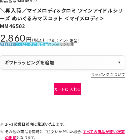
商品番号
MM46502
＼再入荷／マイメロディ＆クロミ ツインアイドルシリ
ーズ ぬいぐるみマスコット ＜マイメロディ＞
MM46502
2,860
税込
[
26
ポイント進呈]
送料無料
ラッピング対象商品
再入荷
サンリオ
ギフトラッピングを追加
▼
ラッピングについて
カートに入れる
1～3営業日以内に発送いたします。
その他の商品を同時にご注文いただいた場合、
すべての商品が整い次第
の出荷
となります。