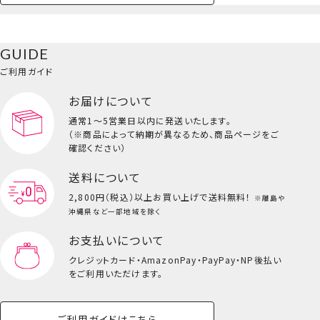
ペットハウス
コスメセット
スクール
ネイル
シャドウ・チー
ペットベッド
アパレル
ヘア
ハンドクリーム
ペット用品
ボディケア
ホビー
バスボール
スキンケア
小型犬
ホーム
ク
ベースメイク・メ
雑貨その他
猫
メイク道具
コスメその他
GUIDE
バッグ・タオル・
イクアップ
ヘアグッズ
マニキュア
リップ・グロス
小物
ご利用ガイド
ペット用品一覧を見る
雑貨一覧を見る
お届けについて
その他
ビューティーコスメ一覧を見る
通常1～5営業日以内に発送いたします。
（※商品によって納期が異なるため、商品ページをご
キッズ一覧を見る
確認ください）
送料について
2,800円（税込）以上
お買い上げで送料無料！
※離島や
沖縄県など一部地域を除く
お支払いについて
ツインアイドルシリーズ＜クロミ＞
クレジットカード・
AmazonPay・PayPay・NP後払い
をご利用いただけます。
ご利用ガイドはこちら