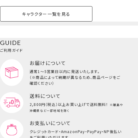
キャラクター一覧を見る
ペットハウス
コスメセット
スクール
ネイル
シャドウ・チー
ペットベッド
アパレル
ヘア
ハンドクリーム
ペット用品
ボディケア
ホビー
バスボール
スキンケア
小型犬
ホーム
ク
ベースメイク・メ
雑貨その他
猫
メイク道具
コスメその他
GUIDE
バッグ・タオル・
イクアップ
ヘアグッズ
マニキュア
リップ・グロス
小物
ご利用ガイド
ペット用品一覧を見る
雑貨一覧を見る
お届けについて
その他
ビューティーコスメ一覧を見る
通常1～5営業日以内に発送いたします。
（※商品によって納期が異なるため、商品ページをご
キッズ一覧を見る
確認ください）
送料について
2,800円（税込）以上
お買い上げで送料無料！
※離島や
沖縄県など一部地域を除く
お支払いについて
マスコットチャーム/キキ
クレジットカード・
AmazonPay・PayPay・NP後払い
をご利用いただけます。