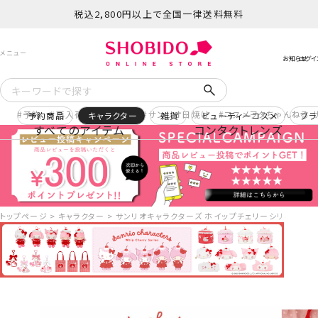
税込2,800円以上で全国一律送料無料
予約
再入荷
ヒロアカ
サンリオ日焼け
コスメヲタちゃんねる 
予約商品
キャラクター
雑貨
ビューティーコスメ
ブラ
すべてのアイテム
コンタクトレンズ
トップページ
キャラクター
サンリオキャラクターズ ホイップチェリーシリーズ トート