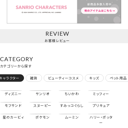
マスコットチャーム/ハローキティ
REVIEW
お客様レビュー
CATEGORY
カテゴリーから探す
キャラクター
雑貨
ビューティーコスメ
キッズ
ペット用品
ディズニー
サンリオ
ちいかわ
ミッフィー
モフサンド
スヌーピー
すみっコぐらし
プリキュア
星のカービィ
ポケモン
ムーミン
ハリー・ポッタ
マスコットチャーム/マイメロディ
ー