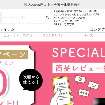
税込2,800円以上で全国一律送料無料
予約
再入荷
ヒロアカ
サンリオ日焼け
コスメヲタちゃんねる サラさん
アイプリ
トイ・ストーリー5
ちいかわ
マイナンバーカードケース
iPS まつ毛美容液
アイテム
コンタク
ビューティーコスメ
ブランドリスト
キッズ