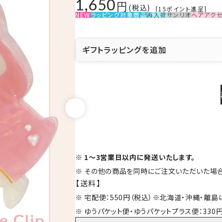
1,650
税込
[
15
ポイント進呈]
NEW
ラッピング対象商品
再入荷
サンリオ
ヘアアク
ギフトラッピングを追加
1～3営業日以内に発送いたします。
その他の商品を同時にご注文いただいた場合
【送料】
宅配便：550円（税込）※北海道・沖縄・離
ゆうパケット便・ゆうパケットプラス便：330円