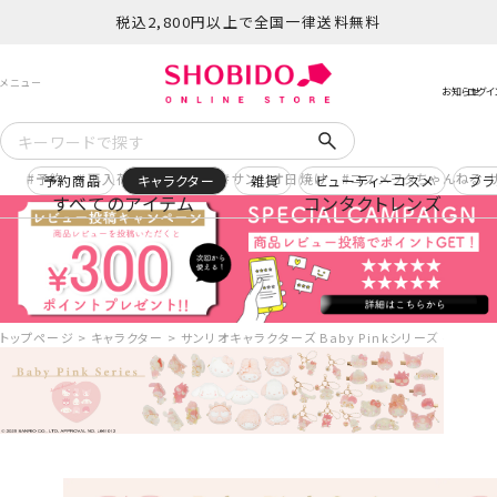
税込2,800円以上で全国一律送料無料
予約
再入荷
ヒロアカ
サンリオ日焼け
コスメヲタちゃんねる 
予約商品
キャラクター
雑貨
ビューティーコスメ
ブラ
すべてのアイテム
コンタクトレンズ
トップページ
キャラクター
サンリオキャラクターズ Baby Pinkシリーズ ダイカッ