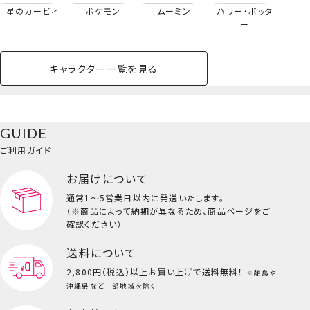
星のカービィ
ポケモン
ムーミン
ハリー・ポッタ
ー
ヘアクリップ
＜マイメロディ＞
キャラクター一覧を見る
ペットハウス
コスメセット
スクール
ネイル
シャドウ・チー
ペットベッド
アパレル
ヘア
ハンドクリーム
ペット用品
ボディケア
ホビー
バスボール
スキンケア
小型犬
ホーム
ク
ベースメイク・メ
雑貨その他
猫
メイク道具
コスメその他
GUIDE
バッグ・タオル・
イクアップ
ヘアグッズ
マニキュア
リップ・グロス
小物
ご利用ガイド
ペット用品一覧を見る
雑貨一覧を見る
お届けについて
その他
ビューティーコスメ一覧を見る
通常1～5営業日以内に発送いたします。
（※商品によって納期が異なるため、商品ページをご
キッズ一覧を見る
確認ください）
送料について
2,800円（税込）以上
お買い上げで送料無料！
※離島や
沖縄県など一部地域を除く