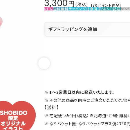
3,300
税込
[
30
ポイント進呈]
NEW
送料無料
ラッピング対象商品
SNSで話題
サン
ギフトラッピングを追加
1～3営業日以内に発送いたします。
その他の商品を同時にご注文いただいた場合
【送料】
宅配便：550円（税込）※北海道・沖縄・離
ゆうパケット便・ゆうパケットプラス便：330円