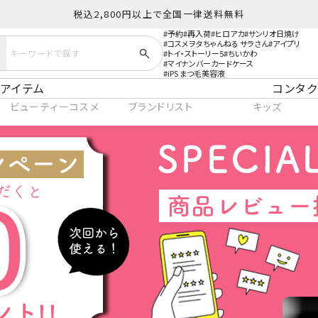
税込2,800円以上で全国一律送料無料
予約
再入荷
ヒロアカ
サンリオ日焼け
コスメヲタちゃんねる サラさん
アイプリ
トイ・ストーリー5
ちいかわ
マイナンバーカードケース
iPS まつ毛美容液
アイテム
コンタク
ビューティーコスメ
ブランドリスト
キッズ