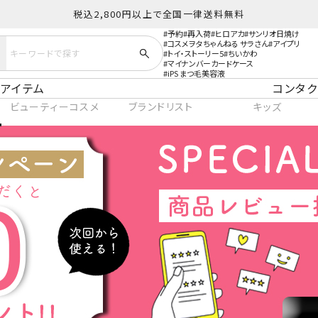
税込2,800円以上で全国一律送料無料
予約
再入荷
ヒロアカ
サンリオ日焼け
コスメヲタちゃんねる サラさん
アイプリ
トイ・ストーリー5
ちいかわ
マイナンバーカードケース
iPS まつ毛美容液
アイテム
コンタク
ビューティーコスメ
ブランドリスト
キッズ