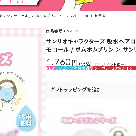
/ シナモロール / ポムポムプリン ＞ サンリオ shobido 粧美堂
商品番号
CM46913
サンリオキャラクターズ 吸水ヘアゴム 
モロール / ポムポムプリン ＞ サンリ
1,760
税込
[
16
ポイント進呈]
NEW
ラッピング対象商品
夏クーポン：20％OFFク
ギフトラッピングを追加