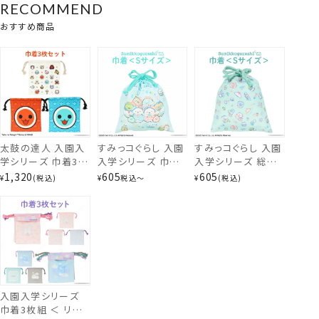
RECOMMEND
ランチクロス3枚組＜スポンジ・ボブ＞
おすすめ商品
太鼓の達人 入園入
すみっコぐらし 入園
すみっコぐらし 入園
学シリーズ 巾着3枚
入学シリーズ 巾着
入学シリーズ 総柄
組 ＜太鼓の達人＞
＜ Sサイズ/Mサイ
巾着 ＜ Sサイズ ＞
1,320
605
605
¥
税込
¥
税込
〜
¥
税込
TA43669
ズ/Lサイズ ＞ 粧美
SK43713
堂 SHOBIDO
入園入学シリーズ
巾着3枚組 ＜ リボ
ランチクロス3枚組＜パワーパフ ガールズ＞