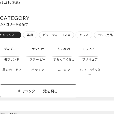
ンバニー/ナカヨシ
1,210
¥
税込
もっとみる
オヤコ ＞ 粧美堂
SHOBIDO
CATEGORY
※こちらの商品は発送日が2～4営業日
カテゴリーから探す
以内となります。
キャラクター
雑貨
ビューティーコスメ
キッズ
ペット用品
※その他の商品を同時にご注文いただいた場合、
すべての商
品が整い次第の出荷
となります。
※配送方法：ゆうパケット便（ポスト投函型）送料330円とな
ディズニー
サンリオ
ちいかわ
ミッフィー
ります。
モフサンド
スヌーピー
すみっコぐらし
プリキュア
星のカービィ
ポケモン
ムーミン
ハリー・ポッタ
ー
キャラクター一覧を見る
ペットハウス
コスメセット
スクール
ネイル
シャドウ・チー
ペットベッド
アパレル
ヘア
ハンドクリーム
ペット用品
ボディケア
ホビー
バスボール
スキンケア
小型犬
ホーム
ク
ベースメイク・メ
雑貨その他
猫
メイク道具
コスメその他