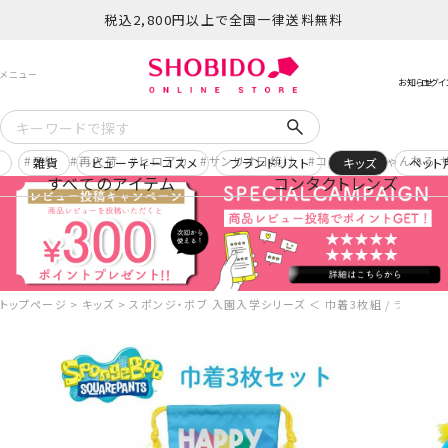
税込2,800円以上で全国一律送料無料
予約
再入荷
ヒロアカ
サンリオ日焼け
コスメヲタちゃんねる 
ー
雑貨
ビューティーコスメ
ブランドリスト
キッズ
ペット
すべてのアイテム
コンタクトレンズ
トップページ
キッズ
スポンジ・ボブ 入園入学シリーズ ＜ 巾着3枚組 / ランチクロ