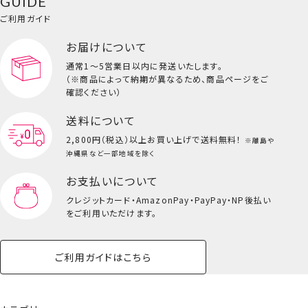
GUIDE
バッグ・タオル・
イクアップ
ヘアグッズ
マニキュア
リップ・グロス
小物
ご利用ガイド
ペット用品一覧を見る
雑貨一覧を見る
お届けについて
その他
ビューティーコスメ一覧を見る
通常1～5営業日以内に発送いたします。
（※商品によって納期が異なるため、商品ページをご
キッズ一覧を見る
確認ください）
送料について
2,800円（税込）以上
お買い上げで送料無料！
※離島や
沖縄県など一部地域を除く
お支払いについて
クレジットカード・
AmazonPay・PayPay・NP後払い
をご利用いただけます。
ご利用ガイドはこちら