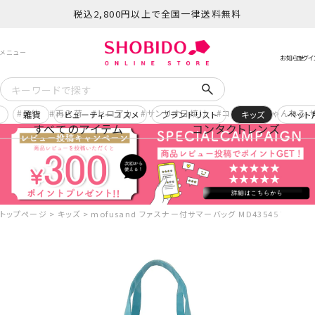
税込2,800円以上で全国一律送料無料
予約
再入荷
ヒロアカ
サンリオ日焼け
コスメヲタちゃんねる 
ー
雑貨
ビューティーコスメ
ブランドリスト
キッズ
ペット
すべてのアイテム
コンタクトレンズ
トップページ
キッズ
mofusand ファスナー付サマーバッグ MD43545 プー