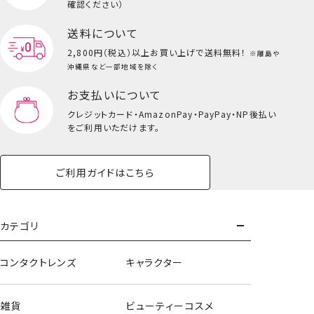
キッズ一覧を見る
確認ください）
送料について
2,800円（税込）以上
お買い上げで送料無料！
※離島や
沖縄県など一部地域を除く
お支払いについて
クレジットカード・
AmazonPay・PayPay・NP後払い
をご利用いただけます。
ご利用ガイドはこちら
バケット型バッグ＜ラプンツェル＞
カテゴリ
コンタクトレンズ
キャラクター
雑貨
ビューティーコスメ