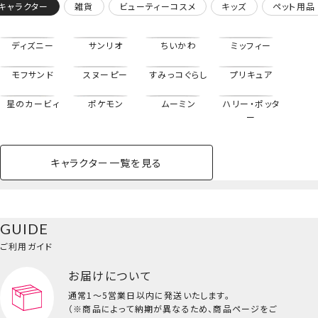
キャラクター
雑貨
ビューティーコスメ
キッズ
ペット用品
ディズニー
サンリオ
ちいかわ
ミッフィー
モフサンド
スヌーピー
すみっコぐらし
プリキュア
星のカービィ
ポケモン
ムーミン
ハリー・ポッタ
ー
キャラクター一覧を見る
ペットハウス
コスメセット
スクール
ネイル
シャドウ・チー
ペットベッド
アパレル
ヘア
ハンドクリーム
ペット用品
ボディケア
ホビー
バスボール
スキンケア
小型犬
ホーム
バケット型バッグ＜ディズニープリンセス＞
ク
ベースメイク・メ
雑貨その他
猫
メイク道具
コスメその他
GUIDE
バッグ・タオル・
イクアップ
ヘアグッズ
マニキュア
リップ・グロス
小物
ご利用ガイド
ペット用品一覧を見る
雑貨一覧を見る
お届けについて
その他
ビューティーコスメ一覧を見る
通常1～5営業日以内に発送いたします。
（※商品によって納期が異なるため、商品ページをご