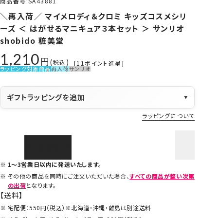
商品番号
SA43881
＼再入荷／ マイメロディ＆クロミ キッズコスメシリ
ーズ ＜ はがせるマニキュア３本セット ＞ サンリオ
shobido 粧美堂
1,210
税込
[
11
ポイント進呈]
ラッピング対象商品
再入荷
サンリオ
ギフトラッピングを追加
▼
ラッピングについて
再入荷お知らせ
1～3営業日以内に発送いたします。
その他の商品を同時にご注文いただいた場合、
すべての商品が整い次第
の出荷
となります。
【送料】
宅配便：550円（税込）※北海道・沖縄・離島は別途送料