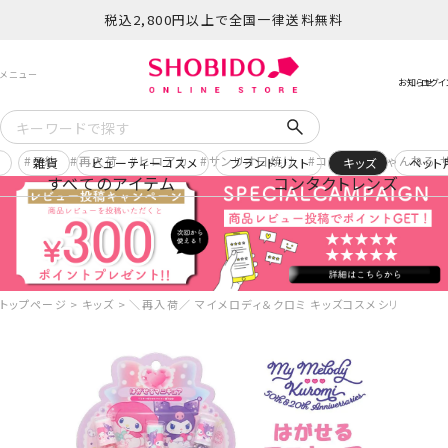
税込2,800円以上で全国一律送料無料
予約
再入荷
ヒロアカ
サンリオ日焼け
コスメヲタちゃんねる 
ー
雑貨
ビューティーコスメ
ブランドリスト
キッズ
ペット
すべてのアイテム
コンタクトレンズ
トップページ
キッズ
＼再入荷／ マイメロディ＆クロミ キッズコスメシリーズ ＜ は