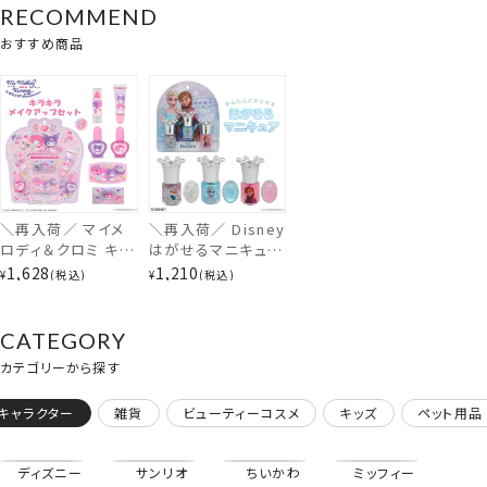
RECOMMEND
おすすめ商品
＼再入荷／ マイメ
＼再入荷／ Disney
ロディ＆クロミ キッ
はがせるマニキュア
ズコスメシリーズ ＜
３本セット ＜ アナと
1,628
1,210
¥
税込
¥
税込
キラキラメイクアッ
雪の女王 ＞ ディズ
プセット ＞ サンリオ
ニー shobido 粧美
shobido 粧美堂
堂
CATEGORY
カテゴリーから探す
はがせるマニキュア３本セット＜マイメロディ＆クロミ＞
キャラクター
雑貨
ビューティーコスメ
キッズ
ペット用品
ディズニー
サンリオ
ちいかわ
ミッフィー