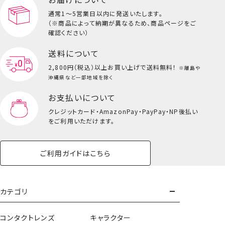
ビューティーコスメ一覧を見る
通常1～5営業日以内に発送いたします。
（※商品によって納期が異なるため、商品ページをご
キッズ一覧を見る
確認ください）
送料について
2,800円（税込）以上
お買い上げで送料無料！
※離島や
沖縄県など一部地域を除く
お支払いについて
クレジットカード・
AmazonPay・PayPay・NP後払い
をご利用いただけます。
ご利用ガイドはこちら
スマホグリップ＜単品＞
カテゴリ
コンタクトレンズ
キャラクター