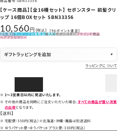
商品番号
SBN33356
【ケース商品】【全16種セット】 セボンスター 前髪クリ
ップ 16個BOXセット SBN33356
10,560
税込
[
96
ポイント進呈]
送料無料
ラッピング対象商品
再入荷
セボンスター
ブラインド商品
ヘアアクセサリー
ギフトラッピングを追加
▼
ラッピングについて
再入荷お知らせ
1～3営業日以内に発送いたします。
その他の商品を同時にご注文いただいた場合、
すべての商品が整い次第
の出荷
となります。
【送料】
宅配便：550円（税込）※北海道・沖縄・離島は別途送料
ゆうパケット便・ゆうパケットプラス便：330円（税込）