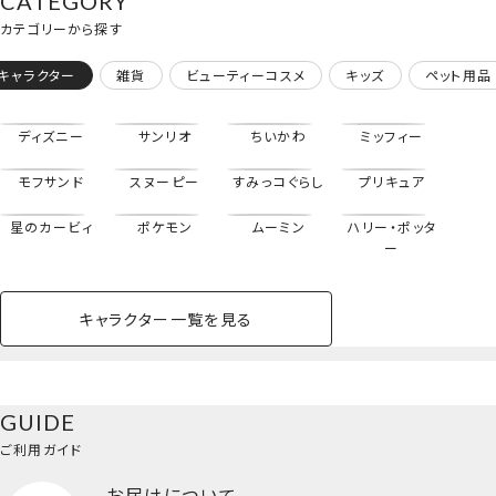
CATEGORY
カテゴリーから探す
キャラクター
雑貨
ビューティーコスメ
キッズ
ペット用品
ディズニー
サンリオ
ちいかわ
ミッフィー
モフサンド
スヌーピー
すみっコぐらし
プリキュア
星のカービィ
ポケモン
ムーミン
ハリー・ポッタ
ー
キャラクター一覧を見る
ペットハウス
コスメセット
スクール
ネイル
シャドウ・チー
ペットベッド
アパレル
ヘア
ハンドクリーム
ペット用品
ボディケア
ホビー
バスボール
スキンケア
小型犬
ホーム
メイクブラシ＜専用収納ポーチ＆ブラシ6本セット＞
ク
ベースメイク・メ
雑貨その他
猫
メイク道具
コスメその他
GUIDE
バッグ・タオル・
イクアップ
ヘアグッズ
マニキュア
リップ・グロス
小物
ご利用ガイド
ペット用品一覧を見る
雑貨一覧を見る
お届けについて
その他