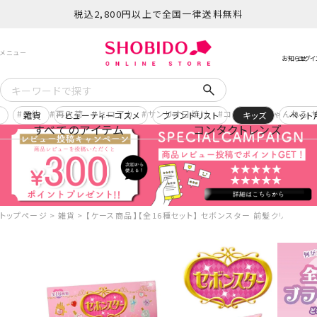
税込2,800円以上で全国一律送料無料
予約
再入荷
ヒロアカ
サンリオ日焼け
コスメヲタちゃんねる 
ー
雑貨
ビューティーコスメ
ブランドリスト
キッズ
ペット
すべてのアイテム
コンタクトレンズ
トップページ
雑貨
【ケース商品】【全16種セット】 セボンスター 前髪クリップ 16個