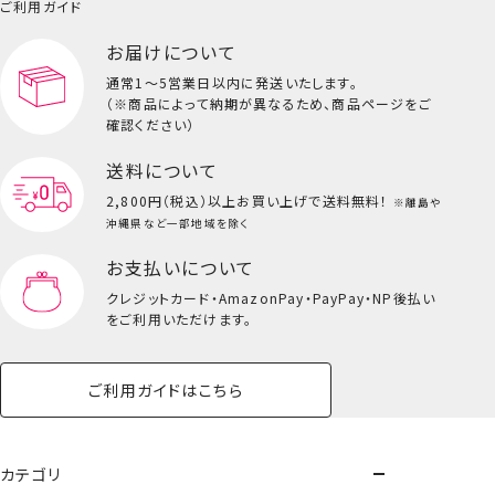
小物
ご利用ガイド
ペット用品一覧を見る
雑貨一覧を見る
お届けについて
その他
ビューティーコスメ一覧を見る
通常1～5営業日以内に発送いたします。
（※商品によって納期が異なるため、商品ページをご
キッズ一覧を見る
確認ください）
送料について
2,800円（税込）以上
お買い上げで送料無料！
※離島や
沖縄県など一部地域を除く
お支払いについて
クレジットカード・
AmazonPay・PayPay・NP後払い
をご利用いただけます。
ご利用ガイドはこちら
総柄巾着＜Sサイズ＞
カテゴリ