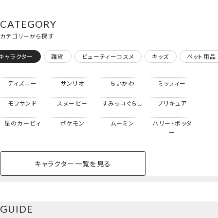
巾着＜Mサイズ＞
CATEGORY
カテゴリーから探す
キャラクター
雑貨
ビューティーコスメ
キッズ
ペット用品
ディズニー
サンリオ
ちいかわ
ミッフィー
モフサンド
スヌーピー
すみっコぐらし
プリキュア
星のカービィ
ポケモン
ムーミン
ハリー・ポッタ
ー
キャラクター一覧を見る
ペットハウス
コスメセット
スクール
ネイル
シャドウ・チー
ペットベッド
アパレル
ヘア
ハンドクリーム
ペット用品
ボディケア
ホビー
バスボール
スキンケア
小型犬
ホーム
ク
ベースメイク・メ
雑貨その他
猫
メイク道具
コスメその他
GUIDE
バッグ・タオル・
イクアップ
ヘアグッズ
マニキュア
リップ・グロス
巾着＜Lサイズ＞