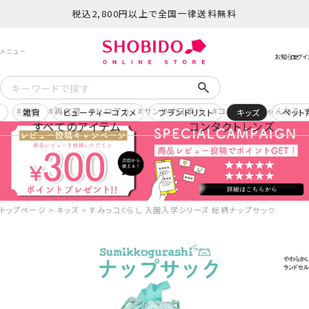
税込2,800円以上で全国一律送料無料
予約
再入荷
ヒロアカ
サンリオ日焼け
コスメヲタちゃんねる 
ー
雑貨
ビューティーコスメ
ブランドリスト
キッズ
ペット
すべてのアイテム
コンタクトレンズ
トップページ
キッズ
すみっコぐらし 入園入学シリーズ 総柄ナップサック SK4371