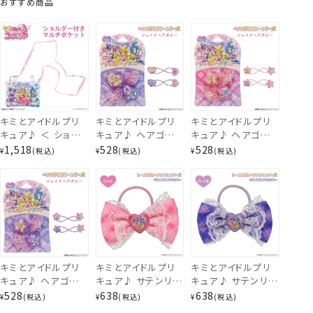
おすすめ商品
キミとアイドルプリ
キミとアイドルプリ
キミとアイドルプリ
キュア♪ ＜ ショル
キュア♪ ヘアゴム
キュア♪ ヘアゴム
ダー付きマルチポケ
シェイクヘアポニー
シェイクヘアポニー
1,518
528
528
¥
税込
¥
税込
¥
税込
ット ＞ PR33901
＜ ハート型パープ
＜ 星型ピンク ＞
ル ＞ PR43897
PR43898
ショルダー付マルチポケット
もっとみる
キミとアイドルプリ
キミとアイドルプリ
キミとアイドルプリ
※こちらの商品は発送日が2～3営業日
キュア♪ ヘアゴム
キュア♪ サテンリボ
キュア♪ サテンリボ
シェイクヘアポニー
ンアクセサリー ＜
ンアクセサリー ＜
528
638
638
¥
税込
¥
税込
¥
税込
以内となります。
＜ 星型パープル ＞
ピンク ＞ PR41160
パープル ＞