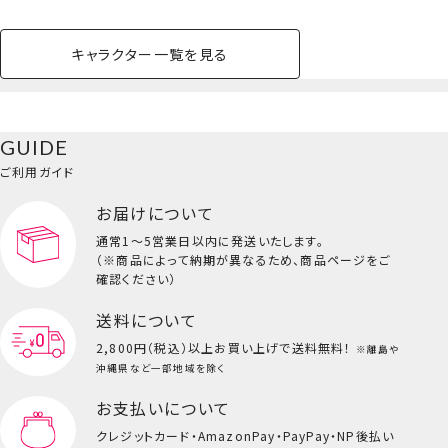
キャラクター一覧を見る
ペットハウス
コスメセット
スクール
ネイル
シャドウ・チー
ペットベッド
アパレル
ヘア
ハンドクリーム
ペット用品
ボディケア
ホビー
バスボール
スキンケア
小型犬
ホーム
ク
ベースメイク・メ
雑貨その他
猫
メイク道具
コスメその他
GUIDE
バッグ・タオル・
イクアップ
ヘアグッズ
マニキュア
リップ・グロス
小物
ご利用ガイド
ペット用品一覧を見る
雑貨一覧を見る
お届けについて
その他
ビューティーコスメ一覧を見る
通常1～5営業日以内に発送いたします。
（※商品によって納期が異なるため、商品ページをご
キッズ一覧を見る
確認ください）
送料について
2,800円（税込）以上
お買い上げで送料無料！
※離島や
沖縄県など一部地域を除く
お支払いについて
クレジットカード・
AmazonPay・PayPay・NP後払い