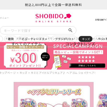
税込2,800円以上で全国一律送料無料
予約
再入荷
ヒロアカ
サンリオ日焼け
コスメヲタちゃんねる 
ー
雑貨
ビューティーコスメ
ブランドリスト
キッズ
ペット
すべてのアイテム
コンタクトレンズ
トップページ
キッズ
キミとアイドルプリキュア♪ ヘアゴム シェイクヘアポニー ＜ ハ