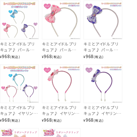
PR43899
PR41161
※その他の商品を同時にご注文いただいた場合、
すべての商
品が整い次第の出荷
となります。
キミとアイドルプリ
キミとアイドルプリ
キミとアイドルプリ
キュア♪ パール風
キュア♪ パール風
キュア♪ パール風
カチューシャ ＜ ブ
カチューシャ ＜ ピ
カチューシャ ＜ パ
968
968
968
¥
税込
¥
税込
¥
税込
ルー/ピンク/パープ
ンク ＞ PR41163
ープル ＞ PR41164
ル ＞ 粧美堂
SHOBIDO
キミとアイドルプリ
キミとアイドルプリ
キミとアイドルプリ
キュア♪ イヤリング
キュア♪ イヤリング
キュア♪ イヤリング
付カチューシャ ＜
付カチューシャ ＜
付カチューシャ ＜
968
968
968
¥
税込
¥
税込
¥
税込
ブルー/ピンク/パー
ピンク ＞ PR41166
パープル ＞
プル ＞ 粧美堂
PR41167
SHOBIDO