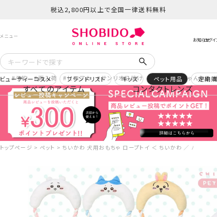
税込2,800円以上で全国一律送料無料
予約
再入荷
ヒロアカ
サンリオ日焼け
コスメヲタちゃんねる 
ビューティーコスメ
ブランドリスト
キッズ
ペット用品
定期
すべてのアイテム
コンタクトレンズ
トップページ
ペット
ちいかわ 犬用おもちゃ ロープトイ ＜ ちいかわ ／ ハチワレ ／ う