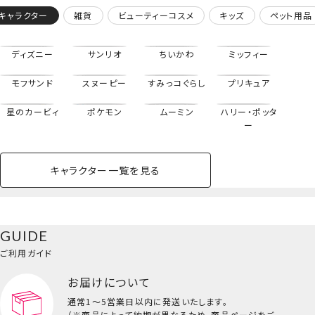
キャラクター
雑貨
ビューティーコスメ
キッズ
ペット用品
ディズニー
サンリオ
ちいかわ
ミッフィー
モフサンド
スヌーピー
すみっコぐらし
プリキュア
星のカービィ
ポケモン
ムーミン
ハリー・ポッタ
ー
キャラクター一覧を見る
ペットハウス
コスメセット
スクール
ネイル
シャドウ・チー
ペットベッド
アパレル
ヘア
ハンドクリーム
ペット用品
ボディケア
ホビー
バスボール
スキンケア
小型犬
ホーム
ハチワレ
ク
ベースメイク・メ
雑貨その他
猫
メイク道具
コスメその他
GUIDE
バッグ・タオル・
イクアップ
ヘアグッズ
マニキュア
リップ・グロス
小物
ご利用ガイド
ペット用品一覧を見る
雑貨一覧を見る
お届けについて
その他
ビューティーコスメ一覧を見る
通常1～5営業日以内に発送いたします。
（※商品によって納期が異なるため、商品ページをご