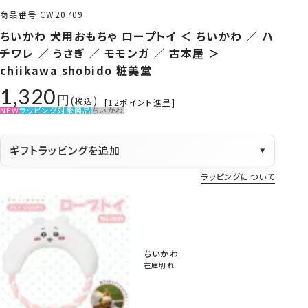
商品番号
CW20709
ちいかわ 犬用おもちゃ ロープトイ ＜ ちいかわ ／ ハ
チワレ ／ うさぎ ／ モモンガ ／ 古本屋 ＞
chiikawa shobido 粧美堂
1,320
税込
[
12
ポイント進呈]
NEW
ラッピング対象商品
ちいかわ
ギフトラッピングを追加
▼
ラッピングについて
ちいかわ
在庫切れ