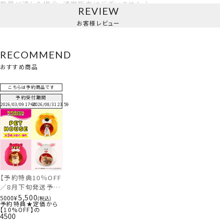
数量に達した場合、通常販売はございません。）
REVIEW
お客様レビュー
－－－－－－－－－－－－－－－－－－－－－
◆お支払い方法◆
※予約販売はお支払方法：クレジットカード決済 のみとなり
RECOMMEND
ます。
おすすめ商品
(お客様とクレジットカード会社様とのご契約内容により与信
有効期限が異なります。)
こちらは予約商品です
予約受付期間
◆予約商品のクレジットカード決済手順
2026/03/09 17:00
〜
2026/08/31 23:59
ご注文時にクレジットカードの「与信」がかかります。
商品が入荷され、発送手配へ移る際に、店舗より再度クレジ
ットカードの「承認(決済)」をおこないます。
クレジットカードご請求日から商品が発送するまでに、1～3
日ほど頂戴いたします。
再決済時にクレジットカード承認エラーとなりました場合は、
ご注文がキャンセルとなります。予めご了承ください。
【予約特典10％OFF
／8月下旬発送予
定】ギンビス たべっ
5,500
◆ご注意ください
5000
¥
税込
予約特典★定価から
子どうぶつ ドーム型
お支払い方法：【デビットカード、プリペイドカード】の場合
【10%OFF】の
ペットハウス ＜らい
4500
ご注文時から与信有効期限が【7日～60日】となります。