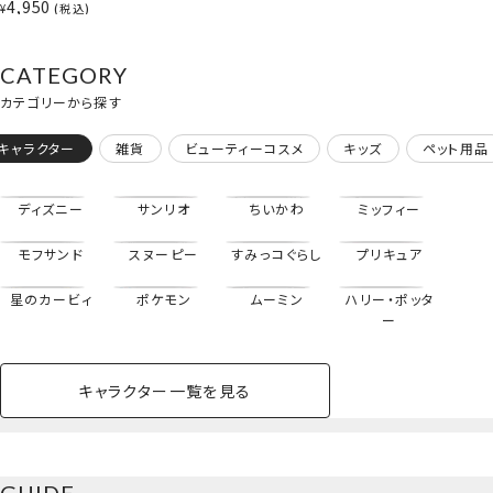
4,950
おんくん/うさぎちゃ
¥
税込
デビットカードの性質上、有効期限が切れますと自動的に返
ん/ねこちゃん＞ 粧
金がされ決済が通りません。
美堂 shobido
大変恐縮ではございますが【10月23日(金)】までに再度同じ
CATEGORY
口座へご入金お手続きをいただけます様お願いいたします。
カテゴリーから探す
◆予約販売の詳細はこちらからご確認くださいませ。
キャラクター
雑貨
ビューティーコスメ
キッズ
ペット用品
▶予約商品につきまして
－－－－－－－－－－－－－－－－－－－－－
ディズニー
サンリオ
ちいかわ
ミッフィー
※予約商品はクーポンが対象外となります。
モフサンド
スヌーピー
すみっコぐらし
プリキュア
※予約商品は、注文確定後のキャンセル、数量・種類変更、カ
ード変更ができかねます。
星のカービィ
ポケモン
ムーミン
ハリー・ポッタ
ご注文間違いがないよう、十分にご注意くださいませ。
ー
※入荷日は目安となり、前後する場合がございます。発送準
備に入ります際に当店よりご注文時のメールアドレスへご案
キャラクター一覧を見る
内をお送りいたします。
ペットハウス
コスメセット
スクール
ネイル
シャドウ・チー
ペットベッド
アパレル
ヘア
ハンドクリーム
ペット用品
ボディケア
ホビー
バスボール
スキンケア
小型犬
ホーム
ク
※予約販売商品と通常販売商品の同時購入は出来ません。
ベースメイク・メ
雑貨その他
猫
メイク道具
コスメその他