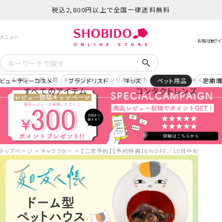
税込2,800円以上で全国一律送料無料
予約
再入荷
ヒロアカ
サンリオ日焼け
コスメヲタちゃんねる 
ビューティーコスメ
ブランドリスト
キッズ
ペット用品
定期
すべてのアイテム
コンタクトレンズ
トップページ
キャラクター
【二次予約】【予約特典10％OFF／10月中旬以降の発送予