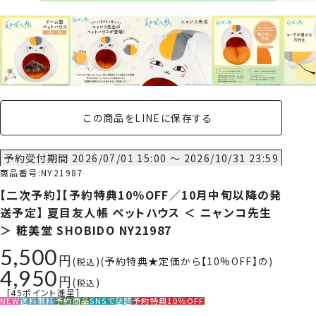
この商品をLINEに保存する
予約受付期間
2026/07/01 15:00
〜
2026/10/31 23:59
商品番号
NY21987
【二次予約】【予約特典10％OFF／10月中旬以降の発
送予定】 夏目友人帳 ペットハウス ＜ ニャンコ先生
＞ 粧美堂 SHOBIDO NY21987
5,500
予約特典★定価から【10%OFF】の
税込
4,950
税込
[
45
ポイント進呈]
NEW
送料無料
予約商品
SNSで話題
予約特典10％OFF