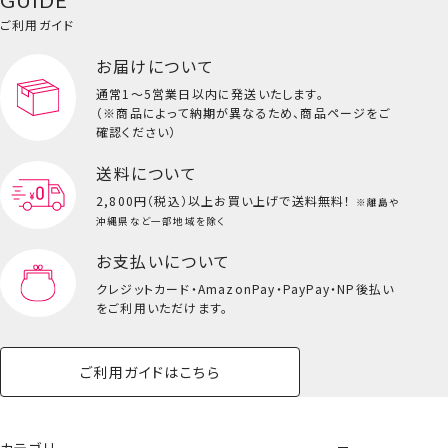
GUIDE
バッグ・タオル・
イクアップ
ヘアグッズ
マニキュア
リップ・グロス
小物
ご利用ガイド
上記につきまして、予めご容赦くださいませ。
ペット用品一覧を見る
雑貨一覧を見る
お届けについて
その他
ビューティーコスメ一覧を見る
通常1～5営業日以内に発送いたします。
（※商品によって納期が異なるため、商品ページをご
キッズ一覧を見る
確認ください）
送料について
2,800円（税込）以上
お買い上げで送料無料！
※離島や
沖縄県など一部地域を除く
お支払いについて
クレジットカード・
AmazonPay・PayPay・NP後払い
をご利用いただけます。
ご利用ガイドはこちら