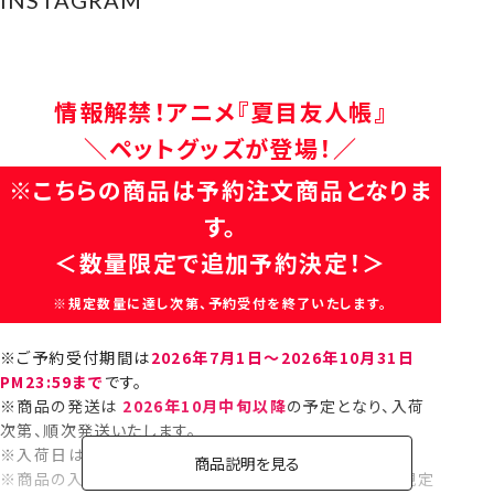
情報解禁！アニメ『夏目友人帳』
＼ペットグッズが登場！／
※こちらの商品は予約注文商品となりま
す。
＜数量限定で追加予約決定！＞
※規定数量に達し次第、予約受付を終了いたします。
※ご予約受付期間は
2026年7月1日～2026年10月31日
PM23:59まで
です。
※商品の発送は
2026年10月中旬以降
の予定となり、入荷
次第、順次発送いたします。
※入荷日は目安となり、前後する場合もございます。
商品説明を見る
※商品の入荷後は、通常販売を予定いたしております。（規定