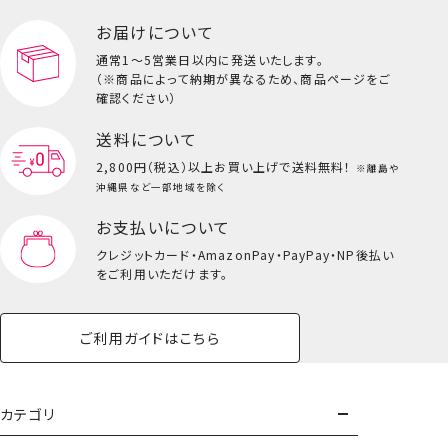
ペット用品一覧を見る
雑貨一覧を見る
お届けについて
その他
ビューティーコスメ一覧を見る
通常1～5営業日以内に発送いたします。
（※商品によって納期が異なるため、商品ページをご
キッズ一覧を見る
確認ください）
送料について
2,800円（税込）以上
お買い上げで送料無料！
※離島や
沖縄県など一部地域を除く
お支払いについて
クレジットカード・
AmazonPay・PayPay・NP後払い
をご利用いただけます。
ご利用ガイドはこちら
おすわりハンドクリーム＜単品＞
カテゴリ