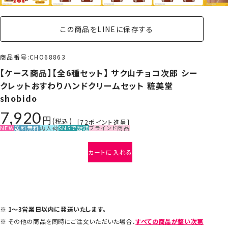
この商品をLINEに保存する
商品番号
CHO68863
【ケース商品】【全6種セット】 サク山チョコ次郎 シー
クレットおすわりハンドクリームセット 粧美堂
shobido
7,920
税込
[
72
ポイント進呈]
NEW
送料無料
再入荷
SNSで話題
ブラインド商品
カートに入れる
1～3営業日以内に発送いたします。
その他の商品を同時にご注文いただいた場合、
すべての商品が整い次第