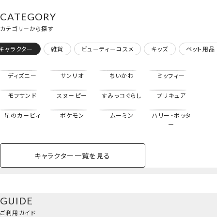
CATEGORY
カテゴリーから探す
キャラクター
雑貨
ビューティーコスメ
キッズ
ペット用品
ディズニー
サンリオ
ちいかわ
ミッフィー
モフサンド
スヌーピー
すみっコぐらし
プリキュア
星のカービィ
ポケモン
ムーミン
ハリー・ポッタ
ー
キャラクター一覧を見る
ペットハウス
コスメセット
スクール
ネイル
シャドウ・チー
ペットベッド
アパレル
ヘア
ハンドクリーム
ペット用品
ボディケア
ホビー
バスボール
スキンケア
小型犬
ホーム
マスコット付きリップクリーム＜全10種セット＞
ク
ベースメイク・メ
雑貨その他
猫
メイク道具
コスメその他
GUIDE
バッグ・タオル・
イクアップ
ヘアグッズ
マニキュア
リップ・グロス
小物
ご利用ガイド