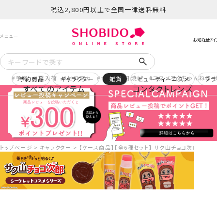
税込2,800円以上で全国一律送料無料
予約
再入荷
ヒロアカ
サンリオ日焼け
コスメヲタちゃんねる 
予約商品
キャラクター
雑貨
ビューティーコスメ
ブラ
すべてのアイテム
コンタクトレンズ
トップページ
キャラクター
【ケース商品】【全6種セット】 サク山チョコ次郎 シーク