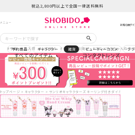
税込2,800円以上で全国一律送料無料
予約
再入荷
ヒロアカ
サンリオ日焼け
コスメヲタちゃんねる 
予約商品
キャラクター
雑貨
ビューティーコスメ
ブラ
すべてのアイテム
コンタクトレンズ
トップページ
キャラクター
サンリオキャラクターズ キーリング付きダイカットホイッ