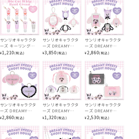
サンリオキャラクタ
サンリオキャラクタ
サンリオキャラクタ
ーズ キーリング付き
ーズ DREAMY
ーズ DREAMY
ぬいぐるみマスコット
ダイカットホイップ
SWEETS GHOST
SWEETS GHOST
1,210
3,850
2,860
¥
税込
¥
税込
¥
税込
ハンドクリーム ＜全
HOUSEシリーズ マ
HOUSEシリーズ パ
7種＞ マイメロ クロ
ルチポーチ ＜ マイ
スケース ＜ マイメ
ミ シュガーバニーズ
メロディ / クロミ /
ロディ / クロミ / シ
粧美堂 shobido
シュガーバニーズ
ュガーバニーズ（し
（しろうさ） / シュガ
ろうさ） / シュガー
ーバニーズ（くろう
バニーズ（くろうさ）
さ） ＞ 粧美堂
＞ 粧美堂 shobido
shobido ドリーミ
ドリーミー スイーツ
サンリオキャラクタ
サンリオキャラクタ
サンリオキャラクタ
ー スイーツ ゴース
ゴースト ハウス シ
ーズ DREAMY
ーズ DREAMY
ーズ DREAMY
ト ハウス シリーズ
リーズ
SWEETS GHOST
SWEETS GHOST
SWEETS GHOST
2,860
1,320
2,530
¥
税込
¥
税込
¥
税込
HOUSEシリーズ 合
HOUSEシリーズ ギ
HOUSEシリーズ ギ
皮ネームチャーム
ンガムチェックミニ
ンガムチェックティ
＜ マイメロディ / ク
巾着 ＜ マイメロデ
ッシュポーチ ＜ マ