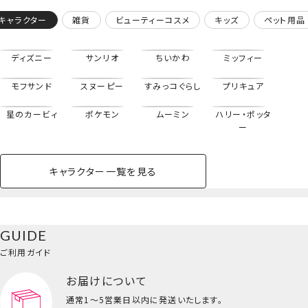
シュガーバニーズ
キャラクター
雑貨
ビューティーコスメ
キッズ
ペット用品
＞ 粧美堂 shobido
ドリーミー スイーツ
ゴースト ハウス シ
ディズニー
サンリオ
ちいかわ
ミッフィー
リーズ
PVCマルチポーチ
モフサンド
スヌーピー
すみっコぐらし
プリキュア
星のカービィ
ポケモン
ムーミン
ハリー・ポッタ
ー
キャラクター一覧を見る
ペットハウス
コスメセット
スクール
ネイル
シャドウ・チー
ペットベッド
アパレル
ヘア
ハンドクリーム
ペット用品
ボディケア
ホビー
バスボール
スキンケア
小型犬
ホーム
ク
ベースメイク・メ
雑貨その他
猫
メイク道具
コスメその他
GUIDE
バッグ・タオル・
イクアップ
ヘアグッズ
マニキュア
リップ・グロス
小物
ご利用ガイド
ペット用品一覧を見る
雑貨一覧を見る
お届けについて
その他
ビューティーコスメ一覧を見る
通常1～5営業日以内に発送いたします。