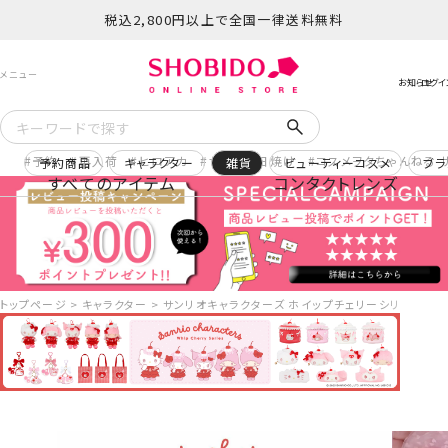
税込2,800円以上で全国一律送料無料
予約
再入荷
ヒロアカ
サンリオ日焼け
コスメヲタちゃんねる 
予約商品
キャラクター
雑貨
ビューティーコスメ
ブラ
すべてのアイテム
コンタクトレンズ
トップページ
キャラクター
サンリオキャラクターズ ホイップチェリーシリーズ マス