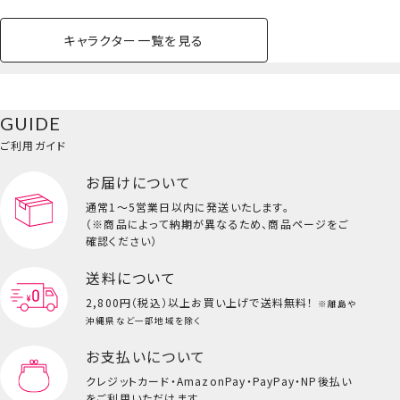
キャラクター一覧を見る
ペットハウス
コスメセット
スクール
ネイル
シャドウ・チー
ペットベッド
アパレル
ヘア
ハンドクリーム
ペット用品
ボディケア
ホビー
バスボール
スキンケア
小型犬
ホーム
ク
ベースメイク・メ
雑貨その他
猫
メイク道具
コスメその他
GUIDE
バッグ・タオル・
イクアップ
ヘアグッズ
マニキュア
リップ・グロス
小物
ご利用ガイド
ペット用品一覧を見る
雑貨一覧を見る
お届けについて
その他
ビューティーコスメ一覧を見る
通常1～5営業日以内に発送いたします。
（※商品によって納期が異なるため、商品ページをご
キッズ一覧を見る
確認ください）
送料について
2,800円（税込）以上
お買い上げで送料無料！
※離島や
沖縄県など一部地域を除く
お支払いについて
ツインアイドルシリーズ＜クロミ＞
クレジットカード・
AmazonPay・PayPay・NP後払い
をご利用いただけます。