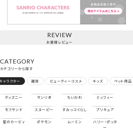
ピンクキルトシリーズ＜ハローキティ＞
REVIEW
お客様レビュー
CATEGORY
カテゴリーから探す
キャラクター
雑貨
ビューティーコスメ
キッズ
ペット用品
ディズニー
サンリオ
ちいかわ
ミッフィー
モフサンド
スヌーピー
すみっコぐらし
プリキュア
星のカービィ
ポケモン
ムーミン
ハリー・ポッタ
ツインアイドルシリーズ＜マイメロディ＞
ー