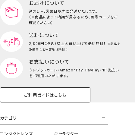
お届けについて
その他
ビューティーコスメ一覧を見る
通常1～5営業日以内に発送いたします。
（※商品によって納期が異なるため、商品ページをご
キッズ一覧を見る
確認ください）
送料について
2,800円（税込）以上
お買い上げで送料無料！
※離島や
沖縄県など一部地域を除く
お支払いについて
クレジットカード・
AmazonPay・PayPay・NP後払い
ギターリップグロスパレット
をご利用いただけます。
＜単品＞
ご利用ガイドはこちら
カテゴリ
コンタクトレンズ
キャラクター