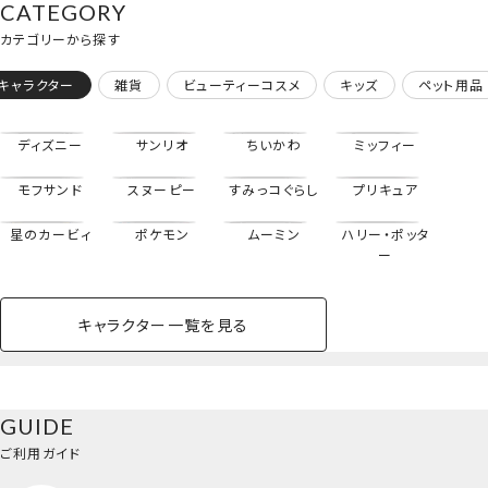
CATEGORY
カテゴリーから探す
キャラクター
雑貨
ビューティーコスメ
キッズ
ペット用品
ディズニー
サンリオ
ちいかわ
ミッフィー
モフサンド
スヌーピー
すみっコぐらし
プリキュア
星のカービィ
ポケモン
ムーミン
ハリー・ポッタ
ー
パラソルチョコリップグロス
＜全10種セット＞
キャラクター一覧を見る
ペットハウス
コスメセット
スクール
ネイル
シャドウ・チー
ペットベッド
アパレル
ヘア
ハンドクリーム
ペット用品
ボディケア
ホビー
バスボール
スキンケア
小型犬
ホーム
ク
ベースメイク・メ
雑貨その他
猫
メイク道具
コスメその他
GUIDE
バッグ・タオル・
イクアップ
ヘアグッズ
マニキュア
リップ・グロス
小物
ご利用ガイド
ペット用品一覧を見る
雑貨一覧を見る