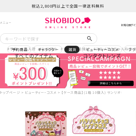
税込2,800円以上で全国一律送料無料
予約
再入荷
ヒロアカ
サンリオ日焼け
コスメヲタちゃんねる 
予約商品
キャラクター
雑貨
ビューティーコスメ
ブラ
すべてのアイテム
コンタクトレンズ
トップページ
ビューティー・コスメ
【ケース商品】(1箱 10個入) サンリオキャラク