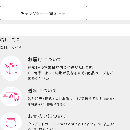
キャラクター一覧を見る
ペットハウス
コスメセット
スクール
ネイル
シャドウ・チー
ペットベッド
アパレル
ヘア
ハンドクリーム
ペット用品
ボディケア
ホビー
バスボール
スキンケア
小型犬
ホーム
ク
ベースメイク・メ
雑貨その他
猫
メイク道具
コスメその他
GUIDE
バッグ・タオル・
イクアップ
ヘアグッズ
マニキュア
リップ・グロス
小物
ご利用ガイド
ペット用品一覧を見る
雑貨一覧を見る
お届けについて
その他
ビューティーコスメ一覧を見る
通常1～5営業日以内に発送いたします。
（※商品によって納期が異なるため、商品ページをご
キッズ一覧を見る
確認ください）
送料について
2,800円（税込）以上
お買い上げで送料無料！
※離島や
沖縄県など一部地域を除く
お支払いについて
マスコットチャーム/キキ
クレジットカード・
AmazonPay・PayPay・NP後払い
をご利用いただけます。