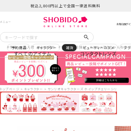
税込2,800円以上で全国一律送料無料
予約
再入荷
ヒロアカ
サンリオ日焼け
コスメヲタちゃんねる 
予約商品
キャラクター
雑貨
ビューティーコスメ
ブラ
すべてのアイテム
コンタクトレンズ
トップページ
キャラクター
サンリオキャラクターズ ホイップチェリーシリーズ ケー