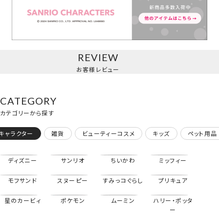
マスコットチャーム/ハローキティ
REVIEW
お客様レビュー
CATEGORY
カテゴリーから探す
キャラクター
雑貨
ビューティーコスメ
キッズ
ペット用品
ディズニー
サンリオ
ちいかわ
ミッフィー
モフサンド
スヌーピー
すみっコぐらし
プリキュア
星のカービィ
ポケモン
ムーミン
ハリー・ポッタ
マスコットチャーム/マイメロディ
ー