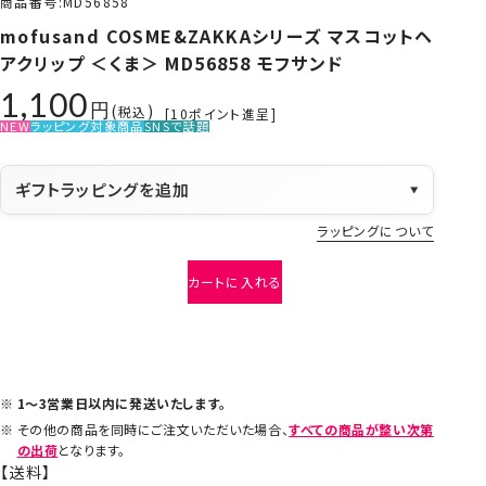
商品番号
MD56858
mofusand COSME&ZAKKAシリーズ マスコットヘ
アクリップ ＜くま＞ MD56858 モフサンド
1,100
税込
[
10
ポイント進呈]
NEW
ラッピング対象商品
SNSで話題
ギフトラッピングを追加
▼
ラッピングについて
カートに入れる
1～3営業日以内に発送いたします。
その他の商品を同時にご注文いただいた場合、
すべての商品が整い次第
の出荷
となります。
【送料】