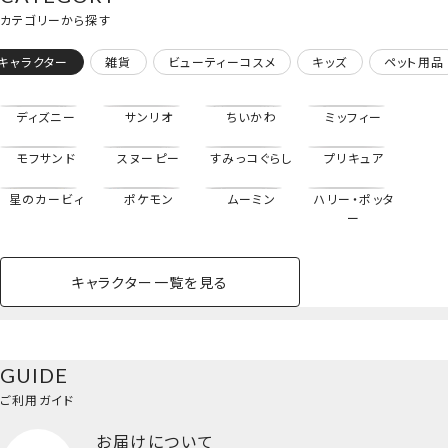
カテゴリーから探す
キャラクター
雑貨
ビューティーコスメ
キッズ
ペット用品
ディズニー
サンリオ
ちいかわ
ミッフィー
モフサンド
スヌーピー
すみっコぐらし
プリキュア
星のカービィ
ポケモン
ムーミン
ハリー・ポッタ
ー
キャラクター一覧を見る
ペットハウス
コスメセット
スクール
ネイル
シャドウ・チー
ペットベッド
アパレル
ヘア
ハンドクリーム
ペット用品
ボディケア
ホビー
バスボール
スキンケア
小型犬
ホーム
ク
ベースメイク・メ
雑貨その他
猫
メイク道具
コスメその他
GUIDE
バッグ・タオル・
イクアップ
ヘアグッズ
マニキュア
リップ・グロス
小物
ご利用ガイド
ペット用品一覧を見る
雑貨一覧を見る
お届けについて
その他
ビューティーコスメ一覧を見る