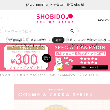
税込2,800円以上で全国一律送料無料
予約
再入荷
ヒロアカ
サンリオ日焼け
コスメヲタちゃんねる 
予約商品
キャラクター
雑貨
ビューティーコスメ
ブラ
すべてのアイテム
コンタクトレンズ
トップページ
雑貨
mofusand COSME&ZAKKAシリーズ マスコットヘアクリッ