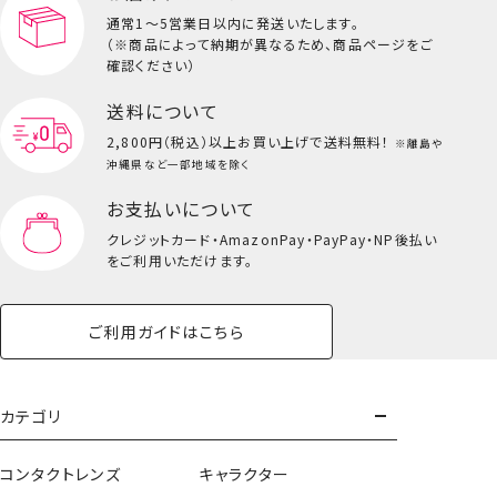
通常1～5営業日以内に発送いたします。
（※商品によって納期が異なるため、商品ページをご
キッズ一覧を見る
確認ください）
送料について
2,800円（税込）以上
お買い上げで送料無料！
※離島や
沖縄県など一部地域を除く
お支払いについて
クレジットカード・
AmazonPay・PayPay・NP後払い
をご利用いただけます。
ご利用ガイドはこちら
カテゴリ
コンタクトレンズ
キャラクター