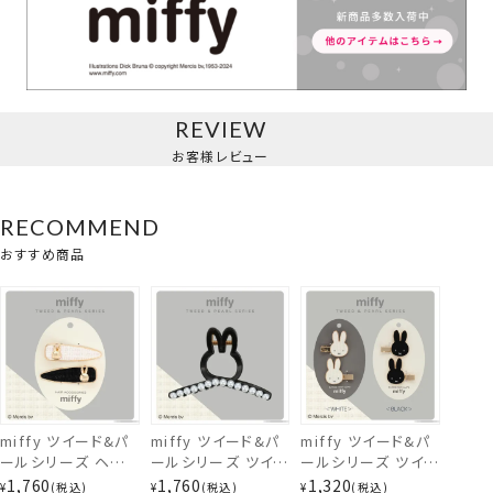
ツイストバンスクリップ
＜CLEAR＞
REVIEW
お客様レビュー
RECOMMEND
おすすめ商品
miffy ツイード&パ
miffy ツイード&パ
miffy ツイード&パ
ールシリーズ ヘア
ールシリーズ ツイス
ールシリーズ ツイー
クリップset ＜ ツイ
トバンスクリップ ＜
ド前髪クリップ ＜
1,760
1,760
1,320
¥
税込
¥
税込
¥
税込
ツイストバンスクリップ