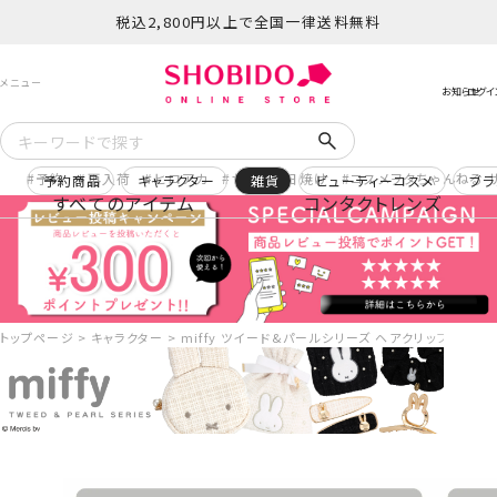
税込2,800円以上で全国一律送料無料
予約
再入荷
ヒロアカ
サンリオ日焼け
コスメヲタちゃんねる 
予約商品
キャラクター
雑貨
ビューティーコスメ
ブラ
すべてのアイテム
コンタクトレンズ
トップページ
キャラクター
miffy ツイード&パールシリーズ ヘアクリップset ＜ ツ