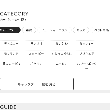
ード ＞ MF56911
BLACK ＞
WHITE/BLACK＞
＜BLACK＞
MF56907
粧美堂 shobido
CATEGORY
カテゴリーから探す
キャラクター
雑貨
ビューティーコスメ
キッズ
ペット用品
ディズニー
サンリオ
ちいかわ
ミッフィー
モフサンド
スヌーピー
すみっコぐらし
プリキュア
星のカービィ
ポケモン
ムーミン
ハリー・ポッタ
ー
キャラクター一覧を見る
ペットハウス
コスメセット
スクール
ネイル
シャドウ・チー
ペットベッド
アパレル
ヘア
ハンドクリーム
ペット用品
ボディケア
ホビー
バスボール
スキンケア
小型犬
ホーム
ク
ベースメイク・メ
雑貨その他
猫
メイク道具
コスメその他
GUIDE
バッグ・タオル・
イクアップ
ヘアグッズ
マニキュア
リップ・グロス
ツイード