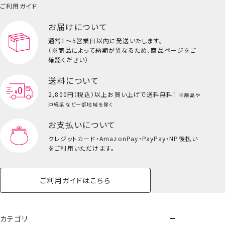
小物
ご利用ガイド
前髪クリップ
ペット用品一覧を見る
雑貨一覧を見る
＜WHITE/BLACK＞
お届けについて
その他
ビューティーコスメ一覧を見る
通常1～5営業日以内に発送いたします。
（※商品によって納期が異なるため、商品ページをご
キッズ一覧を見る
確認ください）
送料について
2,800円（税込）以上
お買い上げで送料無料！
※離島や
沖縄県など一部地域を除く
お支払いについて
クレジットカード・
AmazonPay・PayPay・NP後払い
をご利用いただけます。
ご利用ガイドはこちら
カテゴリ