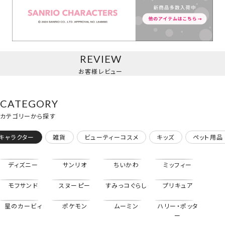
マスコットチャーム/ハローキティ
REVIEW
お客様レビュー
CATEGORY
カテゴリーから探す
キャラクター
雑貨
ビューティーコスメ
キッズ
ペット用品
ディズニー
サンリオ
ちいかわ
ミッフィー
モフサンド
スヌーピー
すみっコぐらし
プリキュア
星のカービィ
ポケモン
ムーミン
ハリー・ポッタ
マスコットチャーム/マイメロディ
ー