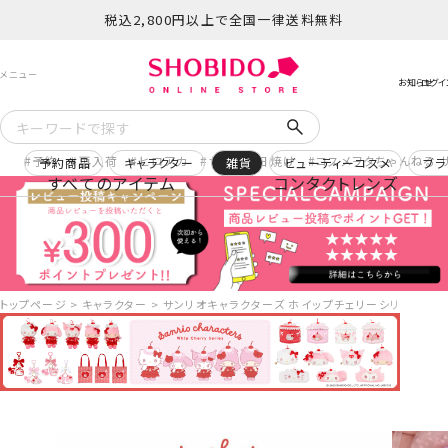
税込2,800円以上で全国一律送料無料
予約
再入荷
ヒロアカ
サンリオ日焼け
コスメヲタちゃんねる 
予約商品
キャラクター
雑貨
ビューティーコスメ
ブラ
すべてのアイテム
コンタクトレンズ
トップページ
キャラクター
サンリオキャラクターズ ホイップチェリーシリーズ ヘア