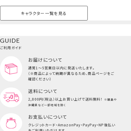
キャラクター一覧を見る
ペットハウス
コスメセット
スクール
ネイル
シャドウ・チー
ペットベッド
アパレル
ヘア
ハンドクリーム
ペット用品
ボディケア
ホビー
バスボール
スキンケア
小型犬
ホーム
ク
ベースメイク・メ
雑貨その他
猫
メイク道具
コスメその他
GUIDE
バッグ・タオル・
イクアップ
ヘアグッズ
マニキュア
リップ・グロス
小物
ご利用ガイド
ペット用品一覧を見る
雑貨一覧を見る
お届けについて
その他
ビューティーコスメ一覧を見る
通常1～5営業日以内に発送いたします。
（※商品によって納期が異なるため、商品ページをご
キッズ一覧を見る
確認ください）
送料について
2,800円（税込）以上
お買い上げで送料無料！
※離島や
沖縄県など一部地域を除く
お支払いについて
マスコットチャーム/キキ
クレジットカード・
AmazonPay・PayPay・NP後払い
をご利用いただけます。