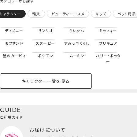
カテゴリーから探す
キャラクター
雑貨
ビューティーコスメ
キッズ
ペット用品
ディズニー
サンリオ
ちいかわ
ミッフィー
モフサンド
スヌーピー
すみっコぐらし
プリキュア
星のカービィ
ポケモン
ムーミン
ハリー・ポッタ
ー
キャラクター一覧を見る
ペットハウス
コスメセット
スクール
ネイル
シャドウ・チー
ペットベッド
アパレル
ヘア
ハンドクリーム
ペット用品
ボディケア
ホビー
バスボール
スキンケア
小型犬
ホーム
ク
ベースメイク・メ
雑貨その他
猫
メイク道具
コスメその他
GUIDE
バッグ・タオル・
イクアップ
ヘアグッズ
マニキュア
リップ・グロス
小物
ご利用ガイド
ペット用品一覧を見る
雑貨一覧を見る
お届けについて
その他
ビューティーコスメ一覧を見る