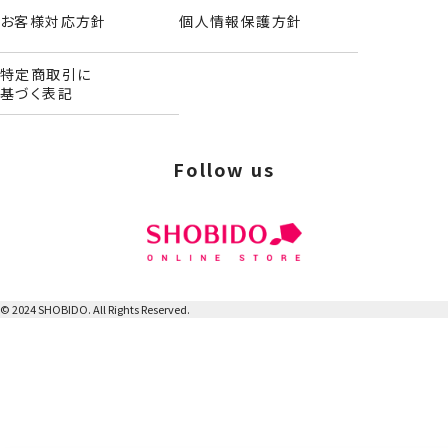
暴な扱いをしないでください。
お客様対応方針
個人情報保護方針
●濃色品の場合、淡色のものとは分けて洗ってください。
●乾燥機の使用はお避けください。
特定商取引に
●洗濯後は形を整えてから干してください。
基づく表記
●塩素系漂白剤や漂白剤入り洗剤の使用はお避けください。
●水に濡れたときは陰干しして十分乾かしてください。
●アイロンの使用はお避けください。
Follow us
●小さなお子様の手の届かないところに保管してください。
●火気の近くや直射日光の当たるところ、高温多湿になる場
所を避けて保管してください。
※廃棄の際は、各地方自治体の廃棄区分に従ってください。
【商品サイズ】約W205×H460×D50mm
【パッケージサイズ】約W235×H460×D55mm
© 2024 SHOBIDO. All Rights Reserved.
【重量】約76g
【材質】素材／ポリエステル
【製造国】中国
【商品名】キルトシューズバッグ＜ドット＞