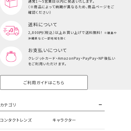
通常1～5営業日以内に発送いたします。
（※商品によって納期が異なるため、商品ページをご
キッズ一覧を見る
確認ください）
送料について
2,800円（税込）以上
お買い上げで送料無料！
※離島や
沖縄県など一部地域を除く
お支払いについて
クレジットカード・
AmazonPay・PayPay・NP後払い
をご利用いただけます。
ご利用ガイドはこちら
カテゴリ
コンタクトレンズ
キャラクター