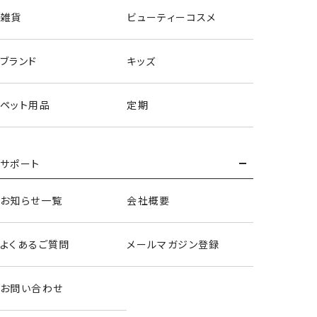
雑貨
ビューティーコスメ
入園入学シリーズ キルトシューズバッグ ＜ ドット ＞
ブランド
キッズ
スクールバッグコレクション
入園・入学アイテムが新登場！
ペット用品
定期
どれも日常使いしやすいアイテムばかり☆
プレゼントにもオススメ♡
★キルトシューズバッグ
サポート
ふっくらキルト生地
ひもをフープに通すだけ！
お知らせ一覧
会社概要
【ご使用上の注意】
よくあるご質問
メールマガジン登録
●本来の用途以外には使用しないでください。
●変形、破損した場合はただちに使用を中止してください。
●水濡れや汗、摩擦などにより色落ち、色移りする場合があ
お問い合わせ
ります。
●変形、破損の原因となりますので、無理に詰め込んだり乱