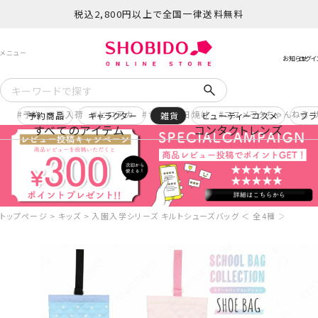
税込2,800円以上で全国一律送料無料
予約
再入荷
ヒロアカ
サンリオ日焼け
コスメヲタちゃんねる 
予約商品
キャラクター
雑貨
ビューティーコスメ
ブラ
すべてのアイテム
コンタクトレンズ
トップページ
キッズ
入園入学シリーズ キルトシューズバッグ ＜ 全4種 ＞ 粧美堂 