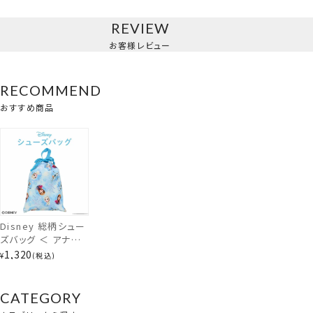
REVIEW
お客様レビュー
RECOMMEND
おすすめ商品
Disney 総柄シュー
ズバッグ ＜ アナと
雪の女王 / ミッキー
1,320
¥
税込
＆フレンズ ＞ 入園
入学シリーズ ディズ
ニー 粧美堂
CATEGORY
SHOBIDO