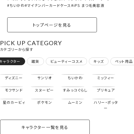
ちいかわ
マイナンバーカードケース
iPS まつ毛美容液
トップページを見る
PICK UP CATEGORY
カテゴリーから探す
キャラクター
雑貨
ビューティーコスメ
キッズ
ペット用品
ディズニー
サンリオ
ちいかわ
ミッフィー
モフサンド
スヌーピー
すみっコぐらし
プリキュア
星のカービィ
ポケモン
ムーミン
ハリー・ポッタ
ー
キャラクター一覧を見る