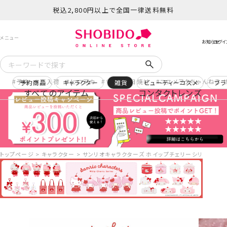
税込2,800円以上で全国一律送料無料
予約
再入荷
ヒロアカ
サンリオ日焼け
コスメヲタちゃんねる 
予約商品
キャラクター
雑貨
ビューティーコスメ
ブラ
すべてのアイテム
コンタクトレンズ
トップページ
キャラクター
サンリオキャラクターズ ホイップチェリーシリーズ ダイカ