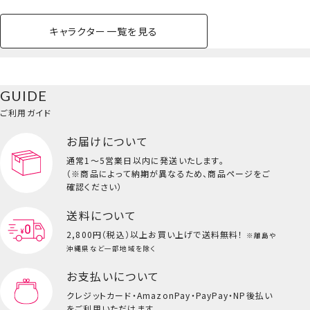
キャラクター一覧を見る
ペットハウス
コスメセット
スクール
ネイル
シャドウ・チー
ペットベッド
アパレル
ヘア
ハンドクリーム
ペット用品
ボディケア
ホビー
バスボール
スキンケア
小型犬
ホーム
ク
ベースメイク・メ
雑貨その他
猫
メイク道具
コスメその他
GUIDE
バッグ・タオル・
イクアップ
ヘアグッズ
マニキュア
リップ・グロス
小物
ご利用ガイド
ペット用品一覧を見る
雑貨一覧を見る
お届けについて
その他
ビューティーコスメ一覧を見る
通常1～5営業日以内に発送いたします。
（※商品によって納期が異なるため、商品ページをご
キッズ一覧を見る
確認ください）
送料について
2,800円（税込）以上
お買い上げで送料無料！
※離島や
沖縄県など一部地域を除く
お支払いについて
マスコットチャーム/キキ
クレジットカード・
AmazonPay・PayPay・NP後払い
をご利用いただけます。