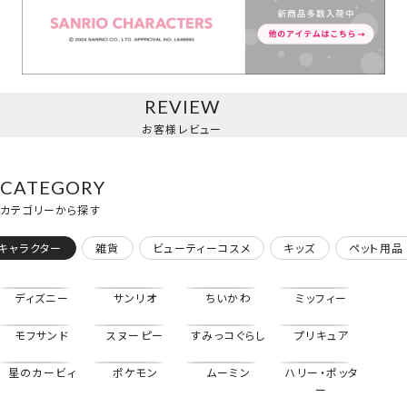
マスコットチャーム/ハローキティ
REVIEW
お客様レビュー
CATEGORY
カテゴリーから探す
キャラクター
雑貨
ビューティーコスメ
キッズ
ペット用品
ディズニー
サンリオ
ちいかわ
ミッフィー
モフサンド
スヌーピー
すみっコぐらし
プリキュア
星のカービィ
ポケモン
ムーミン
ハリー・ポッタ
マスコットチャーム/マイメロディ
ー