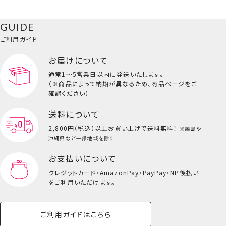
ク
ベースメイク・メ
雑貨その他
猫
メイク道具
コスメその他
GUIDE
バッグ・タオル・
イクアップ
ヘアグッズ
マニキュア
リップ・グロス
小物
ご利用ガイド
ペット用品一覧を見る
雑貨一覧を見る
お届けについて
その他
ビューティーコスメ一覧を見る
通常1～5営業日以内に発送いたします。
ポーチ&ハンドクリームセット＜かばちゃん＞
（※商品によって納期が異なるため、商品ページをご
キッズ一覧を見る
確認ください）
送料について
2,800円（税込）以上
お買い上げで送料無料！
※離島や
沖縄県など一部地域を除く
お支払いについて
クレジットカード・
AmazonPay・PayPay・NP後払い
をご利用いただけます。
ご利用ガイドはこちら