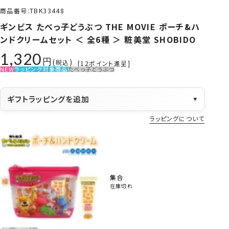
商品番号
TBK33448
ギンビス たべっ子どうぶつ THE MOVIE ポーチ&ハ
ンドクリームセット ＜ 全6種 ＞ 粧美堂 SHOBIDO
1,320
税込
[
12
ポイント進呈]
NEW
ラッピング対象商品
たべっ子どうぶつ
ギフトラッピングを追加
▼
ラッピングについて
集合
在庫切れ