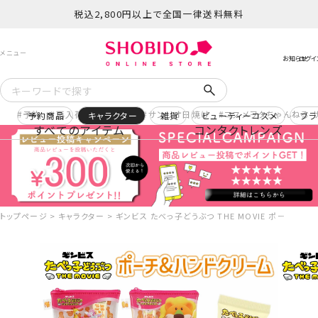
税込2,800円以上で全国一律送料無料
予約
再入荷
ヒロアカ
サンリオ日焼け
コスメヲタちゃんねる 
予約商品
キャラクター
雑貨
ビューティーコスメ
ブラ
すべてのアイテム
コンタクトレンズ
トップページ
キャラクター
ギンビス たべっ子どうぶつ THE MOVIE ポーチ&ハン