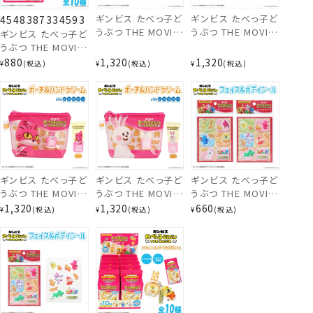
ギンビス たべっ子ど
ギンビス たべっ子ど
4548387334593
うぶつ THE MOVIE
うぶつ THE MOVIE
ギンビス たべっ子ど
ポーチ&ハンドクリ
ポーチ&ハンドクリ
うぶつ THE MOVIE
ームセット ＜ かば
ームセット ＜ ぞうく
アクリルキーホルダ
880
1,320
1,320
¥
税込
¥
税込
¥
税込
ちゃん ＞
ん ＞ TBK33451
ー付き水性ネイル
TBK33450
＜ 全10種 ＞
TBK33459
アクリルキーホルダー付き水性ネイル＜単品＞
ポーチ&ハンドクリームセット＜集合＞
ギンビス たべっ子ど
ギンビス たべっ子ど
ギンビス たべっ子ど
うぶつ THE MOVIE
うぶつ THE MOVIE
うぶつ THE MOVIE
ポーチ&ハンドクリ
ポーチ&ハンドクリ
フェイス＆ボディシ
1,320
1,320
660
¥
税込
¥
税込
¥
税込
ームセット ＜ ねこち
ームセット ＜ うさぎ
ール ＜ 全2種 ＞ 粧
ゃん ＞ TBK33452
ちゃん ＞
美堂 SHOBIDO
TBK33453