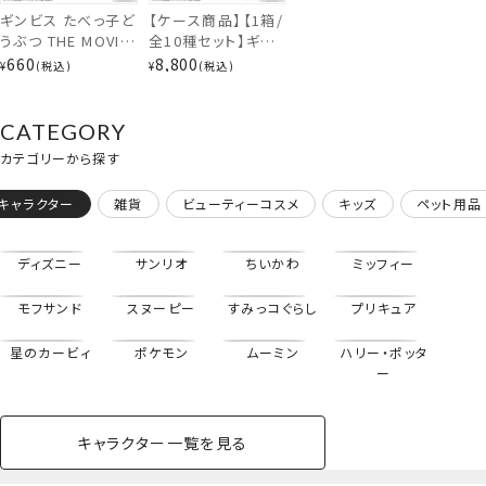
ギンビス たべっ子ど
【ケース商品】【1箱/
うぶつ THE MOVIE
全10種セット】ギン
フェイス＆ボディシ
ビス たべっ子どうぶ
660
8,800
¥
税込
¥
税込
ール 【 B 】
つ THE MOVIE アク
TBK33532
リルキーホルダー付
き水性ネイル 10個
CATEGORY
BOXセット
カテゴリーから探す
*TBK33458
キャラクター
雑貨
ビューティーコスメ
キッズ
ペット用品
ポーチ&ハンドクリームセット＜らいおんくん＞
ディズニー
サンリオ
ちいかわ
ミッフィー
モフサンド
スヌーピー
すみっコぐらし
プリキュア
星のカービィ
ポケモン
ムーミン
ハリー・ポッタ
ー
キャラクター一覧を見る
ペットハウス
コスメセット
スクール
ネイル
シャドウ・チー
ペットベッド
アパレル
ヘア
ハンドクリーム
ペット用品
ボディケア
ホビー
バスボール
スキンケア
小型犬
ホーム