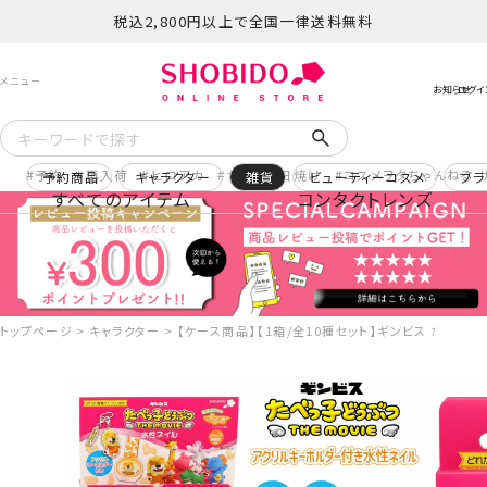
税込2,800円以上で全国一律送料無料
予約
再入荷
ヒロアカ
サンリオ日焼け
コスメヲタちゃんねる 
予約商品
キャラクター
雑貨
ビューティーコスメ
ブラ
すべてのアイテム
コンタクトレンズ
トップページ
キャラクター
【ケース商品】【1箱/全10種セット】ギンビス たべっ子どう