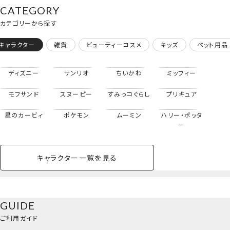
CATEGORY
カテゴリーから探す
キャラクター
雑貨
ビューティーコスメ
キッズ
ペット用品
ディズニー
サンリオ
ちいかわ
ミッフィー
モフサンド
スヌーピー
すみっコぐらし
プリキュア
星のカービィ
ポケモン
ムーミン
ハリー・ポッタ
ー
キャラクター一覧を見る
ペットハウス
コスメセット
スクール
ネイル
シャドウ・チー
ペットベッド
アパレル
ヘア
ハンドクリーム
ペット用品
ボディケア
ホビー
バスボール
スキンケア
小型犬
ホーム
アクリルキーホルダー付き水性ネイル＜単品＞
ク
ベースメイク・メ
雑貨その他
猫
メイク道具
コスメその他
GUIDE
バッグ・タオル・
イクアップ
ヘアグッズ
マニキュア
リップ・グロス
ポーチ&ハンドクリームセット＜集合＞
小物
ご利用ガイド