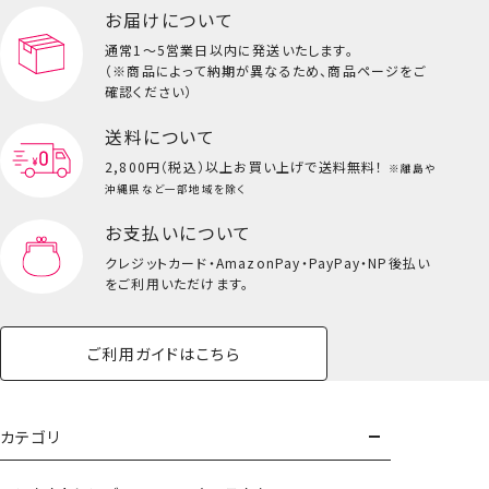
ペット用品一覧を見る
雑貨一覧を見る
お届けについて
その他
ビューティーコスメ一覧を見る
通常1～5営業日以内に発送いたします。
（※商品によって納期が異なるため、商品ページをご
キッズ一覧を見る
確認ください）
送料について
2,800円（税込）以上
お買い上げで送料無料！
※離島や
沖縄県など一部地域を除く
お支払いについて
クレジットカード・
AmazonPay・PayPay・NP後払い
をご利用いただけます。
ご利用ガイドはこちら
ポーチ&ハンドクリームセット＜らいおんくん＞
カテゴリ