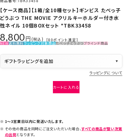
商品番号
TBK33458
【ケース商品】【1箱/全10種セット】ギンビス たべっ子
どうぶつ THE MOVIE アクリルキーホルダー付き水
性ネイル 10個BOXセット *TBK33458
8,800
税込
[
80
ポイント進呈]
NEW
送料無料
ラッピング対象商品
たべっ子どうぶつ
ブラインド商品
ギフトラッピングを追加
▼
ラッピングについて
カートに入れる
1～3営業日以内に発送いたします。
その他の商品を同時にご注文いただいた場合、
すべての商品が整い次第
の出荷
となります。