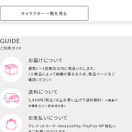
＜BROWN＞
キャラクター一覧を見る
ペットハウス
コスメセット
スクール
ネイル
シャドウ・チー
ペットベッド
アパレル
ヘア
ハンドクリーム
ペット用品
ボディケア
ホビー
バスボール
スキンケア
小型犬
ホーム
ク
ベースメイク・メ
雑貨その他
猫
メイク道具
コスメその他
GUIDE
バッグ・タオル・
イクアップ
ヘアグッズ
マニキュア
リップ・グロス
小物
ご利用ガイド
ペット用品一覧を見る
雑貨一覧を見る
お届けについて
その他
ビューティーコスメ一覧を見る
通常1～5営業日以内に発送いたします。
（※商品によって納期が異なるため、商品ページをご
キッズ一覧を見る
確認ください）
送料について
2,800円（税込）以上
お買い上げで送料無料！
※離島や
沖縄県など一部地域を除く
お支払いについて
クレジットカード・
AmazonPay・PayPay・NP後払い
スクエアポーチ
をご利用いただけます。