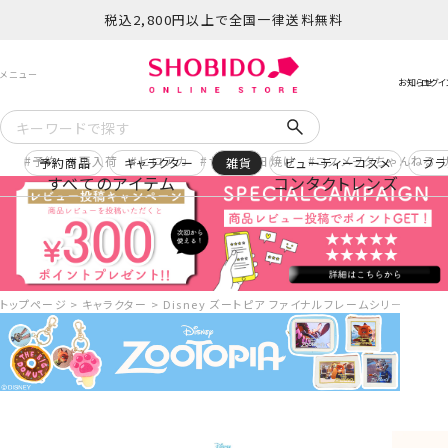
税込2,800円以上で全国一律送料無料
予約
再入荷
ヒロアカ
サンリオ日焼け
コスメヲタちゃんねる 
予約商品
キャラクター
雑貨
ビューティーコスメ
ブラ
すべてのアイテム
コンタクトレンズ
トップページ
キャラクター
Disney ズートピア ファイナルフレームシリーズ コスメ