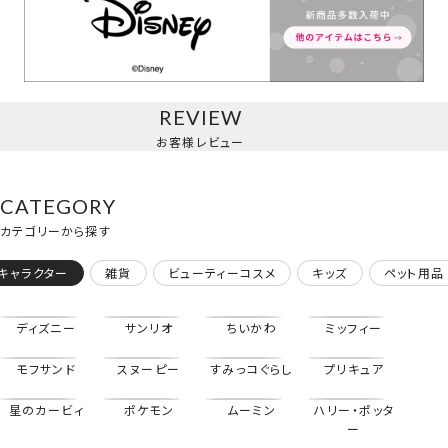
ぬいぐるみチャーム
＜BLUE＞
REVIEW
お客様レビュー
CATEGORY
カテゴリーから探す
キャラクター
雑貨
ビューティーコスメ
キッズ
ペット用品
ディズニー
サンリオ
ちいかわ
ミッフィー
モフサンド
スヌーピー
すみっコぐらし
プリキュア
星のカービィ
ポケモン
ムーミン
ハリー・ポッタ
ー
ぬいぐるみチャーム