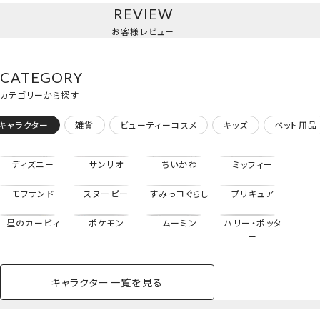
REVIEW
リップクリーム
お客様レビュー
＜単品＞
CATEGORY
カテゴリーから探す
キャラクター
雑貨
ビューティーコスメ
キッズ
ペット用品
ディズニー
サンリオ
ちいかわ
ミッフィー
モフサンド
スヌーピー
すみっコぐらし
プリキュア
星のカービィ
ポケモン
ムーミン
ハリー・ポッタ
ー
キャラクター一覧を見る
ペットハウス
コスメセット
スクール
ネイル
シャドウ・チー
ペットベッド
アパレル
ヘア
ハンドクリーム
ペット用品
ボディケア
ホビー
バスボール
スキンケア
小型犬
ホーム