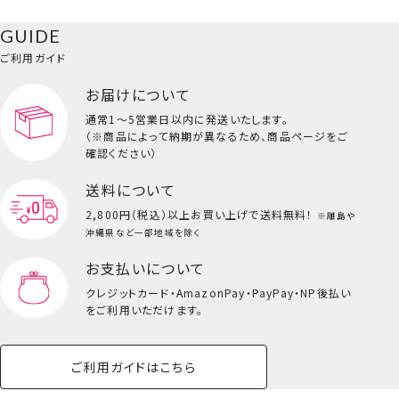
ク
リップクリーム
ベースメイク・メ
雑貨その他
猫
メイク道具
コスメその他
GUIDE
バッグ・タオル・
イクアップ
ヘアグッズ
マニキュア
リップ・グロス
＜全6種セット＞
小物
ご利用ガイド
ペット用品一覧を見る
雑貨一覧を見る
お届けについて
その他
ビューティーコスメ一覧を見る
通常1～5営業日以内に発送いたします。
（※商品によって納期が異なるため、商品ページをご
キッズ一覧を見る
確認ください）
送料について
2,800円（税込）以上
お買い上げで送料無料！
※離島や
沖縄県など一部地域を除く
お支払いについて
クレジットカード・
AmazonPay・PayPay・NP後払い
をご利用いただけます。
ご利用ガイドはこちら