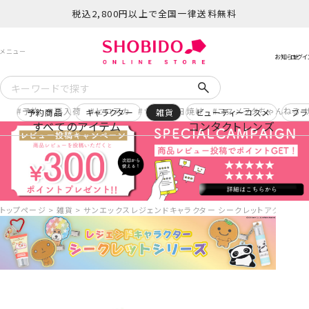
税込2,800円以上で全国一律送料無料
予約
再入荷
ヒロアカ
サンリオ日焼け
コスメヲタちゃんねる 
予約商品
キャラクター
雑貨
ビューティーコスメ
ブラ
すべてのアイテム
コンタクトレンズ
トップページ
雑貨
サンエックスレジェンドキャラクター シークレットアクリルチャーム