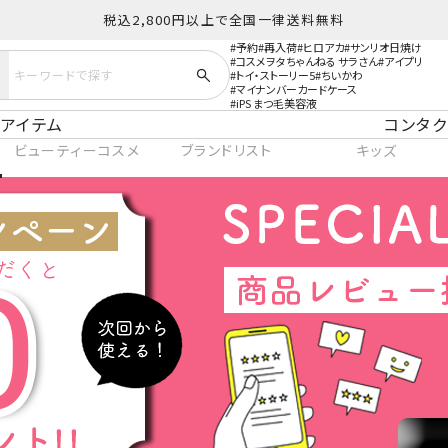
税込2,800円以上で全国一律送料無料
予約
再入荷
ヒロアカ
サンリオ日焼け
コスメヲタちゃんねる サラさん
アイプリ
トイ・ストーリー5
ちいかわ
マイナンバーカードケース
iPS まつ毛美容液
アイテム
コンタク
ビューティーコスメ
ブランドリスト
キッズ