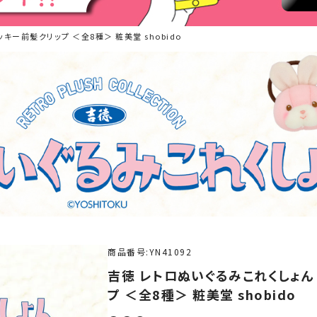
キー前髪クリップ ＜全8種＞ 粧美堂 shobido
商品番号
YN41092
吉徳 レトロぬいぐるみこれくしょん
プ ＜全8種＞ 粧美堂 shobido