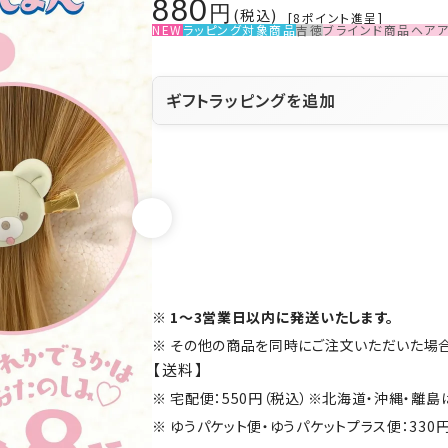
880
税込
[
8
ポイント進呈]
NEW
ラッピング対象商品
吉徳
ブラインド商品
ヘア
ギフトラッピングを追加
1～3営業日以内に発送いたします。
その他の商品を同時にご注文いただいた場合
【送料】
宅配便：550円（税込）※北海道・沖縄・離
ゆうパケット便・ゆうパケットプラス便：330円