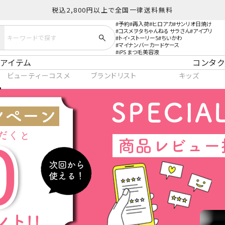
税込2,800円以上で全国一律送料無料
予約
再入荷
ヒロアカ
サンリオ日焼け
コスメヲタちゃんねる サラさん
アイプリ
トイ・ストーリー5
ちいかわ
マイナンバーカードケース
iPS まつ毛美容液
アイテム
コンタク
ビューティーコスメ
ブランドリスト
キッズ