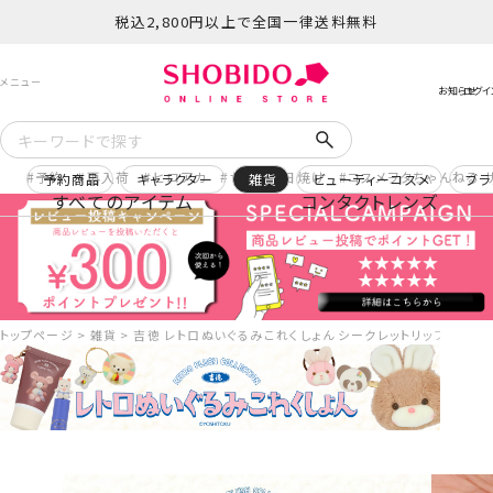
税込2,800円以上で全国一律送料無料
予約
再入荷
ヒロアカ
サンリオ日焼け
コスメヲタちゃんねる 
予約商品
キャラクター
雑貨
ビューティーコスメ
ブラ
すべてのアイテム
コンタクトレンズ
トップページ
雑貨
吉徳 レトロぬいぐるみこれくしょん シークレットリップバーム ＜