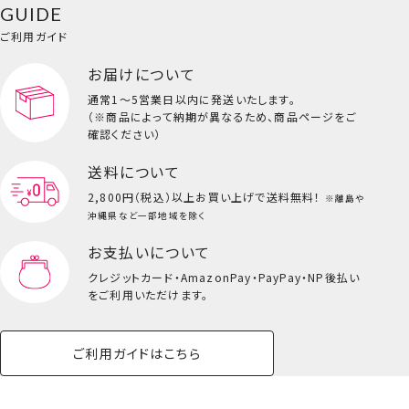
GUIDE
バッグ・タオル・
イクアップ
ヘアグッズ
マニキュア
リップ・グロス
小物
ご利用ガイド
ペット用品一覧を見る
雑貨一覧を見る
お届けについて
その他
ビューティーコスメ一覧を見る
通常1～5営業日以内に発送いたします。
（※商品によって納期が異なるため、商品ページをご
キッズ一覧を見る
確認ください）
送料について
2,800円（税込）以上
お買い上げで送料無料！
※離島や
沖縄県など一部地域を除く
お支払いについて
クレジットカード・
AmazonPay・PayPay・NP後払い
をご利用いただけます。
ご利用ガイドはこちら
巾着付きヘアターバン