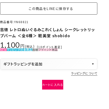
この商品をLINEに保存する
商品番号
YN68821
吉徳 レトロぬいぐるみこれくしょん シークレットリッ
プバーム ＜全6種＞ 粧美堂 shobido
1,100
税込
[
10
ポイント進呈]
NEW
ラッピング対象商品
吉徳
ブラインド商品
ギフトラッピングを追加
▼
ラッピングについて
カートに入れる