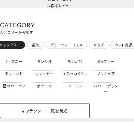
フロッキーマスコット付きリップクリーム
お客様レビュー
CATEGORY
カテゴリーから探す
キャラクター
雑貨
ビューティーコスメ
キッズ
ペット用品
ディズニー
サンリオ
ちいかわ
ミッフィー
モフサンド
スヌーピー
すみっコぐらし
プリキュア
星のカービィ
ポケモン
ムーミン
ハリー・ポッタ
ー
キャラクター一覧を見る
ペットハウス
コスメセット
スクール
ネイル
シャドウ・チー
ペットベッド
アパレル
ヘア
ハンドクリーム
ペット用品
ボディケア
ホビー
バスボール
スキンケア
小型犬
ホーム
フロッキーマスコット付きハンドクリーム
ク
ベースメイク・メ
雑貨その他
猫
メイク道具
コスメその他