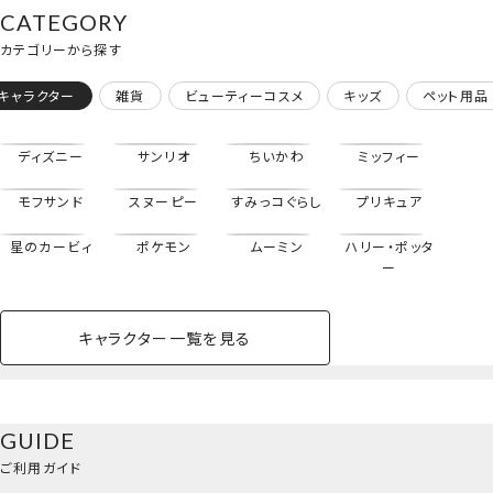
CATEGORY
カテゴリーから探す
キャラクター
雑貨
ビューティーコスメ
キッズ
ペット用品
ディズニー
サンリオ
ちいかわ
ミッフィー
モフサンド
スヌーピー
すみっコぐらし
プリキュア
星のカービィ
ポケモン
ムーミン
ハリー・ポッタ
ー
キャラクター一覧を見る
ペットハウス
コスメセット
スクール
ネイル
シャドウ・チー
ペットベッド
アパレル
ヘア
ハンドクリーム
ペット用品
ボディケア
ホビー
バスボール
スキンケア
小型犬
ホーム
ク
トートバッグ
ベースメイク・メ
雑貨その他
猫
メイク道具
コスメその他
GUIDE
バッグ・タオル・
イクアップ
ヘアグッズ
マニキュア
リップ・グロス
＜エンデヴァー・ホークス＞
小物
ご利用ガイド