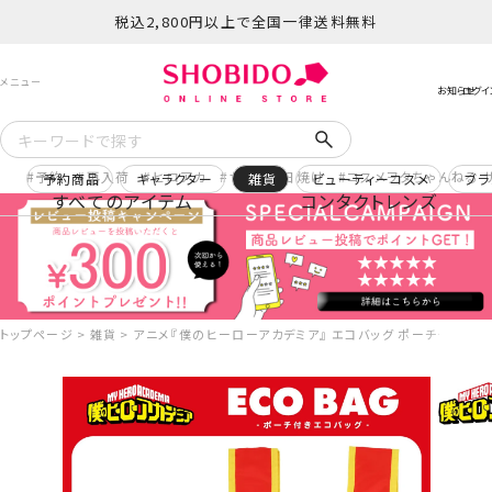
税込2,800円以上で全国一律送料無料
予約
再入荷
ヒロアカ
サンリオ日焼け
コスメヲタちゃんねる 
予約商品
キャラクター
雑貨
ビューティーコスメ
ブラ
すべてのアイテム
コンタクトレンズ
トップページ
雑貨
アニメ『僕のヒーローアカデミア』 エコバッグ ポーチ付き ＜ エ