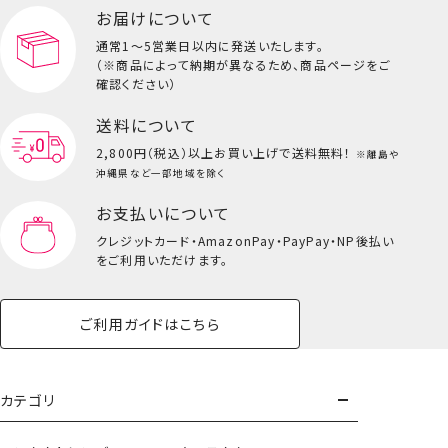
ペット用品一覧を見る
雑貨一覧を見る
お届けについて
その他
ビューティーコスメ一覧を見る
通常1～5営業日以内に発送いたします。
（※商品によって納期が異なるため、商品ページをご
キッズ一覧を見る
確認ください）
送料について
2,800円（税込）以上
お買い上げで送料無料！
※離島や
沖縄県など一部地域を除く
お支払いについて
クレジットカード・
AmazonPay・PayPay・NP後払い
をご利用いただけます。
ご利用ガイドはこちら
トートバッグ
カテゴリ
＜死柄木弔・荼毘・トガヒミコ＞