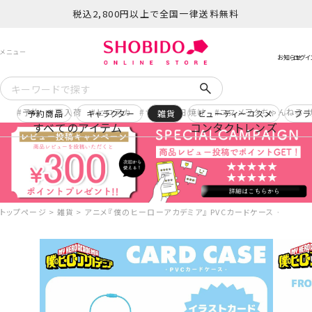
税込2,800円以上で全国一律送料無料
予約
再入荷
ヒロアカ
サンリオ日焼け
コスメヲタちゃんねる 
予約商品
キャラクター
雑貨
ビューティーコスメ
ブラ
すべてのアイテム
コンタクトレンズ
トップページ
雑貨
アニメ『僕のヒーローアカデミア』 PVCカードケース ＜ 轟焦凍 