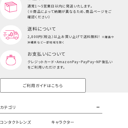
通常1～5営業日以内に発送いたします。
（※商品によって納期が異なるため、商品ページをご
キッズ一覧を見る
確認ください）
送料について
2,800円（税込）以上
お買い上げで送料無料！
※離島や
沖縄県など一部地域を除く
お支払いについて
クレジットカード・
AmazonPay・PayPay・NP後払い
をご利用いただけます。
ご利用ガイドはこちら
トートバッグ
カテゴリ
＜死柄木弔・荼毘・トガヒミコ＞
コンタクトレンズ
キャラクター