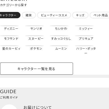
カテゴリーから探す
キャラクター
雑貨
ビューティーコスメ
キッズ
ペット用品
ディズニー
サンリオ
ちいかわ
ミッフィー
モフサンド
スヌーピー
すみっコぐらし
プリキュア
星のカービィ
ポケモン
ムーミン
ハリー・ポッタ
ー
キャラクター一覧を見る
ペットハウス
コスメセット
スクール
ネイル
シャドウ・チー
ペットベッド
アパレル
ヘア
ハンドクリーム
ペット用品
ボディケア
ホビー
バスボール
スキンケア
小型犬
ホーム
ク
トートバッグ
ベースメイク・メ
雑貨その他
猫
メイク道具
コスメその他
GUIDE
バッグ・タオル・
イクアップ
ヘアグッズ
マニキュア
リップ・グロス
＜エンデヴァー・ホークス＞
小物
ご利用ガイド
ペット用品一覧を見る
雑貨一覧を見る
お届けについて
その他
ビューティーコスメ一覧を見る