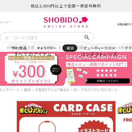
税込2,800円以上で全国一律送料無料
予約
再入荷
ヒロアカ
サンリオ日焼け
コスメヲタちゃんねる 
予約商品
キャラクター
雑貨
ビューティーコスメ
ブラ
すべてのアイテム
コンタクトレンズ
トップページ
雑貨
【完売】アニメ『僕のヒーローアカデミア』 PVCカードケース ＜ 