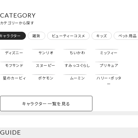
CATEGORY
カテゴリーから探す
キャラクター
雑貨
ビューティーコスメ
キッズ
ペット用品
ディズニー
サンリオ
ちいかわ
ミッフィー
モフサンド
スヌーピー
すみっコぐらし
プリキュア
星のカービィ
ポケモン
ムーミン
ハリー・ポッタ
ー
キャラクター一覧を見る
ペットハウス
コスメセット
スクール
ネイル
シャドウ・チー
ペットベッド
アパレル
ヘア
ハンドクリーム
ペット用品
ボディケア
ホビー
バスボール
スキンケア
小型犬
ホーム
ク
トートバッグ
ベースメイク・メ
雑貨その他
猫
メイク道具
コスメその他
GUIDE
バッグ・タオル・
イクアップ
ヘアグッズ
マニキュア
リップ・グロス
＜エンデヴァー・ホークス＞