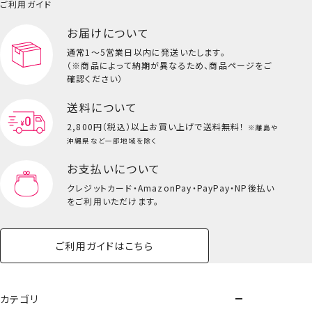
小物
ご利用ガイド
ペット用品一覧を見る
雑貨一覧を見る
お届けについて
その他
ビューティーコスメ一覧を見る
通常1～5営業日以内に発送いたします。
（※商品によって納期が異なるため、商品ページをご
キッズ一覧を見る
確認ください）
送料について
2,800円（税込）以上
お買い上げで送料無料！
※離島や
沖縄県など一部地域を除く
お支払いについて
クレジットカード・
AmazonPay・PayPay・NP後払い
をご利用いただけます。
ご利用ガイドはこちら
トートバッグ
カテゴリ
＜死柄木弔・荼毘・トガヒミコ＞