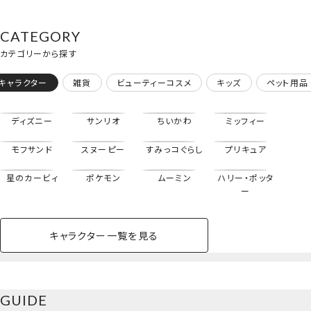
CATEGORY
カテゴリーから探す
キャラクター
雑貨
ビューティーコスメ
キッズ
ペット用品
ディズニー
サンリオ
ちいかわ
ミッフィー
モフサンド
スヌーピー
すみっコぐらし
プリキュア
星のカービィ
ポケモン
ムーミン
ハリー・ポッタ
ー
キャラクター一覧を見る
ペットハウス
コスメセット
スクール
ネイル
シャドウ・チー
ペットベッド
アパレル
ヘア
ハンドクリーム
ペット用品
ボディケア
ホビー
バスボール
スキンケア
小型犬
ホーム
ペットハウス
ク
＜ラキラキ/ダビヘビ/トガケ＞
ベースメイク・メ
雑貨その他
猫
メイク道具
コスメその他
GUIDE
バッグ・タオル・
イクアップ
ヘアグッズ
マニキュア
リップ・グロス
もっとみる