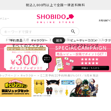
税込2,800円以上で全国一律送料無料
予約
再入荷
ヒロアカ
サンリオ日焼け
コスメヲタちゃんねる 
予約商品
キャラクター
雑貨
ビューティーコスメ
ブラ
すべてのアイテム
コンタクトレンズ
トップページ
キャラクター
【二次予約】【予約特典5％OFF／9月末発送予定】アニメ