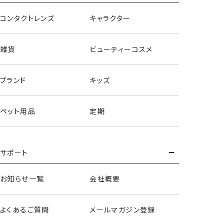
◆お支払い方法◆
コンタクトレンズ
キャラクター
※予約販売はお支払方法：クレジットカード決済 のみとなり
ます。
(お客様とクレジットカード会社様とのご契約内容により与信
雑貨
ビューティーコスメ
有効期限が異なります。)
◆予約商品のクレジットカード決済手順
ブランド
キッズ
ご注文時にクレジットカードの「与信」がかかります。
商品が入荷され、発送手配へ移る際に、店舗より再度クレジ
ットカードの「承認(決済)」をおこないます。
ペット用品
定期
クレジットカードご請求日から商品が発送するまでに、1～3
日ほど頂戴いたします。
再決済時にクレジットカード承認エラーとなりました場合は、
サポート
ご注文がキャンセルとなります。予めご了承ください。
◆ご注意ください
お知らせ一覧
会社概要
お支払い方法：【デビットカード、プリペイドカード】の場合
ご注文時から与信有効期限が【7日～60日】となります。
デビットカードの性質上、有効期限が切れますと自動的に返
よくあるご質問
メールマガジン登録
金がされ決済が通りません。