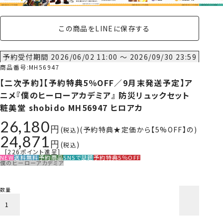
この商品をLINEに保存する
予約受付期間
2026/06/02 11:00
〜
2026/09/30 23:59
商品番号
MH56947
【二次予約】【予約特典5％OFF／9月末発送予定】ア
ニメ『僕のヒーローアカデミア』 防災リュックセット
粧美堂 shobido MH56947 ヒロアカ
26,180
予約特典★定価から【5%OFF】の
税込
24,871
税込
[
226
ポイント進呈]
NEW
送料無料
予約商品
SNSで話題
予約特典5％OFF
僕のヒーローアカデミア
カートに入れる