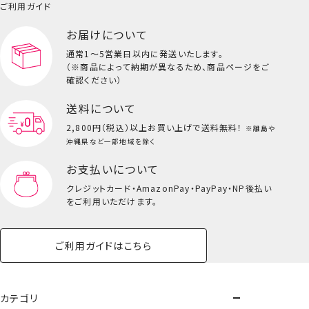
小物
ご利用ガイド
ペット用品一覧を見る
雑貨一覧を見る
アニメ『僕のヒーローアカデミア』
お届けについて
その他
ビューティーコスメ一覧を見る
＼防災リュックセットが登場！／
通常1～5営業日以内に発送いたします。
（※商品によって納期が異なるため、商品ページをご
キッズ一覧を見る
※こちらの商品は予約注文商品となりま
確認ください）
す。
送料について
＜数量限定で追加予約決定！＞
2,800円（税込）以上
お買い上げで送料無料！
※離島や
沖縄県など一部地域を除く
※規定数量に達し次第、予約受付を終了いたします。
お支払いについて
クレジットカード・
AmazonPay・PayPay・NP後払い
※ご予約受付期間は
2026年6月2日～2026年9月30日
をご利用いただけます。
PM23:59まで
です。
※商品の発送は
2026年9月下旬以降
の予定となり、入荷次
ご利用ガイドはこちら
第、順次発送いたします。
※入荷日は目安となり、前後する場合もございます。
※商品の入荷後は、通常販売(予定)が開始されます。
カテゴリ
－－－－－－－－－－－－－－－－