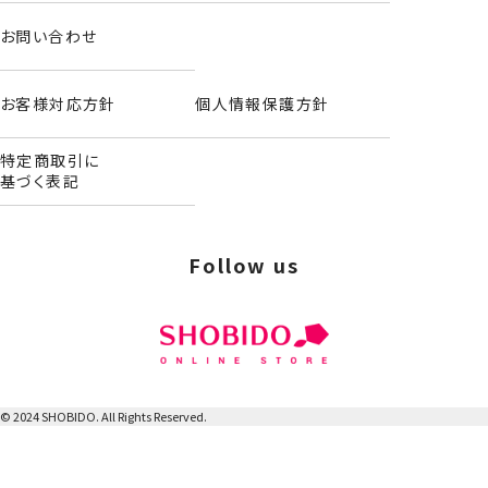
大変恐縮ではございますが【2026年9月21日(月)】までに再
お問い合わせ
度同じ口座へご入金お手続きをいただけます様お願いいたし
ます。
お客様対応方針
個人情報保護方針
◆予約販売の詳細はこちらからご確認くださいませ。
▶予約商品につきまして
－－－－－－－－－－－－－－－－
特定商取引に
基づく表記
※予約商品は、クーポンの利用ができかねます。
※予約商品は、注文確定後のキャンセル、数量・種類変更、カ
ード変更ができかねます。
Follow us
ご注文間違いがないよう、十分にご注意くださいませ。
※予約販売商品と通常販売商品の同時購入は出来ません。
© 2024 SHOBIDO. All Rights Reserved.