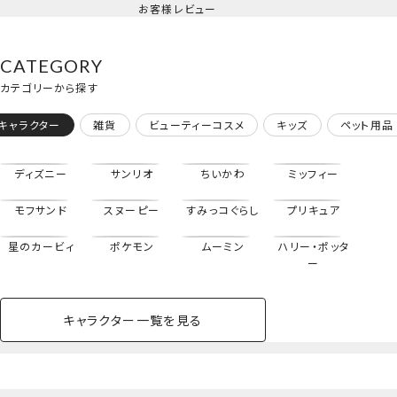
お客様レビュー
＜緑谷出久・爆豪勝己・轟焦凍＞
CATEGORY
カテゴリーから探す
キャラクター
雑貨
ビューティーコスメ
キッズ
ペット用品
ディズニー
サンリオ
ちいかわ
ミッフィー
モフサンド
スヌーピー
すみっコぐらし
プリキュア
星のカービィ
ポケモン
ムーミン
ハリー・ポッタ
ー
キャラクター一覧を見る
ペットハウス
コスメセット
スクール
ネイル
シャドウ・チー
ペットベッド
アパレル
ヘア
ハンドクリーム
ペット用品
ボディケア
ホビー
バスボール
スキンケア
小型犬
ホーム
ク
トートバッグ
ベースメイク・メ
雑貨その他
猫
メイク道具
コスメその他