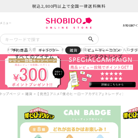
税込2,800円以上で全国一律送料無料
予約
再入荷
ヒロアカ
サンリオ日焼け
コスメヲタちゃんねる 
予約商品
キャラクター
雑貨
ビューティーコスメ
ブラ
すべてのアイテム
コンタクトレンズ
トップページ
雑貨
【完売】アニメ『僕のヒーローアカデミア』 トレーディング缶バッ