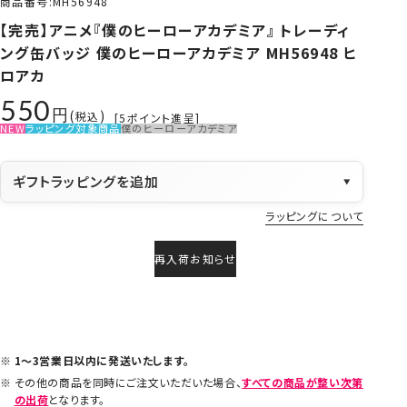
商品番号
MH56948
【完売】アニメ『僕のヒーローアカデミア』 トレーディ
ング缶バッジ 僕のヒーローアカデミア MH56948 ヒ
ロアカ
550
税込
[
5
ポイント進呈]
NEW
ラッピング対象商品
僕のヒーローアカデミア
ギフトラッピングを追加
▼
ラッピングについて
再入荷お知らせ
1～3営業日以内に発送いたします。
その他の商品を同時にご注文いただいた場合、
すべての商品が整い次第
の出荷
となります。