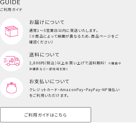
GUIDE
バッグ・タオル・
イクアップ
ヘアグッズ
マニキュア
リップ・グロス
＜エンデヴァー・ホークス＞
小物
ご利用ガイド
ペット用品一覧を見る
雑貨一覧を見る
お届けについて
その他
ビューティーコスメ一覧を見る
通常1～5営業日以内に発送いたします。
（※商品によって納期が異なるため、商品ページをご
キッズ一覧を見る
確認ください）
送料について
2,800円（税込）以上
お買い上げで送料無料！
※離島や
沖縄県など一部地域を除く
お支払いについて
クレジットカード・
AmazonPay・PayPay・NP後払い
をご利用いただけます。
ご利用ガイドはこちら
トートバッグ