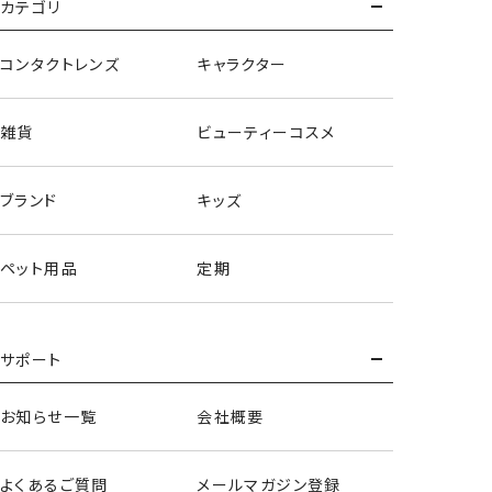
カテゴリ
＜死柄木弔・荼毘・トガヒミコ＞
コンタクトレンズ
キャラクター
雑貨
ビューティーコスメ
ブランド
キッズ
ペット用品
定期
サポート
お知らせ一覧
会社概要
ヘアバンド＆アームバンド
よくあるご質問
メールマガジン登録