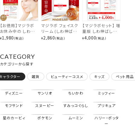
MAGiE LAB.
MG43810
shobido 粧美堂
【お徳用】マジラボ
マジラボ フェイスク
【マジラボセット】 増
お休み中の しわ伸
リーム (しわ伸ばし
量版 しわ伸ばしテ
ばしテープ NO.1 ラ
テープ専用クリー
ープ ＜No.1/No.2
1,980
2,860
4,000
¥
税込
¥
税込
¥
税込
ージタイプ 広くしっ
ム) 120g ナイアシ
＞ ＋ 専用フェイス
かりカバー (40枚
ンアミド10%
クリーム（120g）
入) 【1箱あたり919
MG81555
【セット商品】
CATEGORY
円お徳の増量版】
shobido 粧美堂
カテゴリーから探す
MAGiE LAB.
MG43809
キャラクター
雑貨
ビューティーコスメ
キッズ
ペット用品
shobido 粧美堂
マジラボセット
専用クリーム＋増量版テープ＜No.2＞
ディズニー
サンリオ
ちいかわ
ミッフィー
モフサンド
スヌーピー
すみっコぐらし
プリキュア
星のカービィ
ポケモン
ムーミン
ハリー・ポッタ
ー