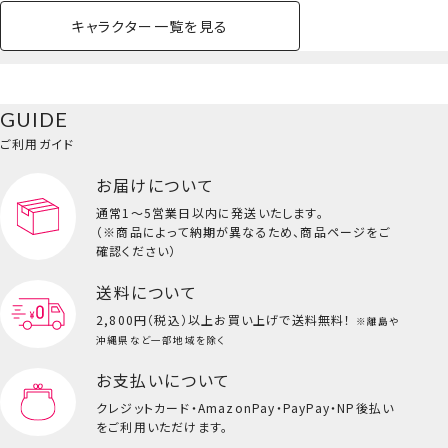
キャラクター一覧を見る
ペットハウス
コスメセット
スクール
ネイル
シャドウ・チー
ペットベッド
アパレル
ヘア
ハンドクリーム
ペット用品
ボディケア
ホビー
バスボール
スキンケア
小型犬
ホーム
ク
ベースメイク・メ
雑貨その他
猫
メイク道具
コスメその他
GUIDE
バッグ・タオル・
イクアップ
ヘアグッズ
マニキュア
リップ・グロス
小物
ご利用ガイド
ペット用品一覧を見る
雑貨一覧を見る
お届けについて
その他
ビューティーコスメ一覧を見る
通常1～5営業日以内に発送いたします。
（※商品によって納期が異なるため、商品ページをご
キッズ一覧を見る
確認ください）
しわ伸ばしテープ専用クリーム
送料について
2,800円（税込）以上
お買い上げで送料無料！
※離島や
沖縄県など一部地域を除く
お支払いについて
クレジットカード・
AmazonPay・PayPay・NP後払い
をご利用いただけます。