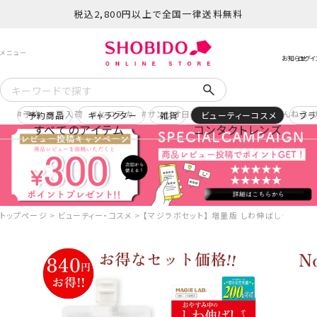
税込2,800円以上で全国一律送料無料
予約
再入荷
ヒロアカ
サンリオ日焼け
コスメヲタちゃんねる 
予約商品
キャラクター
雑貨
ビューティーコスメ
ブラ
すべてのアイテム
コンタクトレンズ
トップページ
ビューティー・コスメ
【マジラボセット】 増量版 しわ伸ばしテープ ＜No