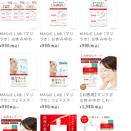
MAGiE LAB.（マジ
MAGiE LAB.（マジ
MAGiE LAB.（マジ
ラボ） お休み中のし
ラボ） お休み中のし
ラボ） お休み中のし
わ伸ばしテープ ＜
わ伸ばしテープ
わ伸ばしテープ
990
990
990
¥
税込
¥
税込
¥
税込
NO1.ラージタイ
NO2.ポイントタイプ
NO3.スモールタイ
プ/NO2.ポイントタ
一点集中カバー
プ 細かいところもカ
イプ/NO3.スモール
MG22116
バー MG22117
タイプ＞
マジラボセット
専用クリーム＋増量版テープ＜No.1＞
MAGiE LAB.（マジ
MAGiE LAB.（マジ
【お徳用】マジラボ
ラボ） フェイスライ
ラボ） フェイスライ
お休み中の しわ伸
ン整形テープ 強力
ン整形テープ [強力
ばしテープ No.2 ポ
990
990
1,980
¥
税込
〜
¥
税込
¥
税込
タイプ ＜100枚入
タイプ] トライアル
イントタイプ 一点集
り/トライアル30枚
30枚入り MG22125
中カバー (90枚入)
入り＞ MG22124
【1箱あたり919円お
MG22125
徳の増量版】