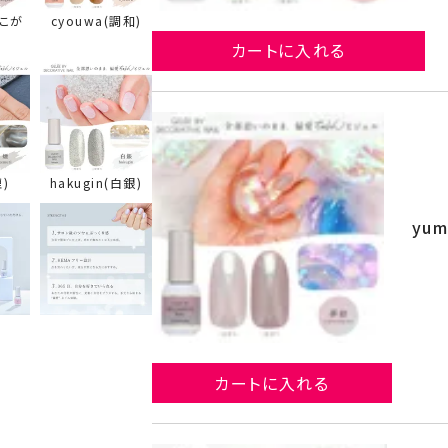
あこが
cyouwa(調和)
カートに入れる
煙)
hakugin(白銀)
yum
カートに入れる