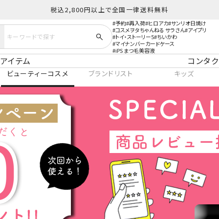
税込2,800円以上で全国一律送料無料
予約
再入荷
ヒロアカ
サンリオ日焼け
コスメヲタちゃんねる サラさん
アイプリ
トイ・ストーリー5
ちいかわ
マイナンバーカードケース
iPS まつ毛美容液
アイテム
コンタク
ビューティーコスメ
ブランドリスト
キッズ