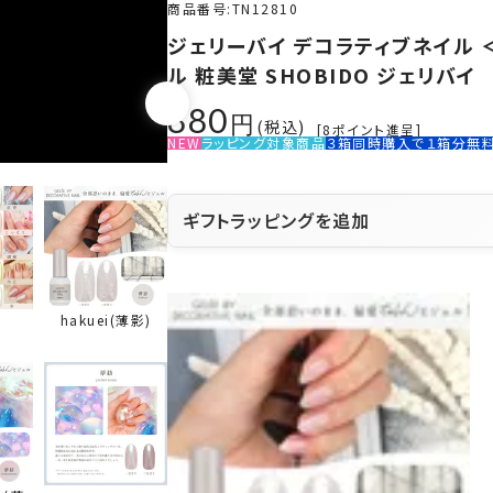
商品番号
TN12810
ジェリーバイ デコラティブネイル ＜
ル 粧美堂 SHOBIDO ジェリバイ
880
税込
[
8
ポイント進呈]
NEW
ラッピング対象商品
３箱同時購入で１箱分無
ギフトラッピングを追加
hakuei(薄影)