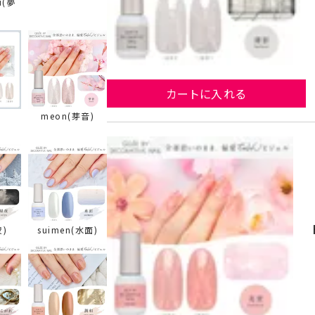
u(夢
カートに入れる
meon(芽音)
夜)
suimen(水面)