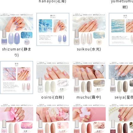
hanayoi(花宵)
yumetsum
紡)
shizumari(静ま
suikou(水光)
り)
osiroi(白粉)
muchu(霧中)
seiya(星