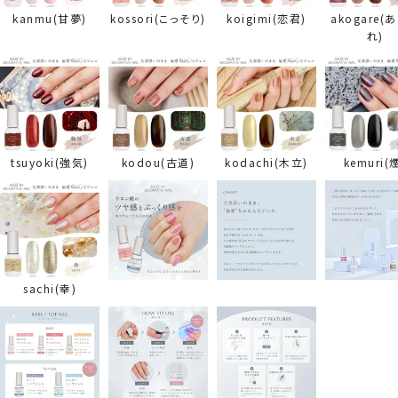
kanmu(甘夢)
kossori(こっそり)
koigimi(恋君)
akogare(
れ)
tsuyoki(強気)
kodou(古道)
kodachi(木立)
kemuri(
sachi(幸)