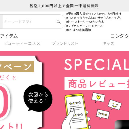
税込2,800円以上で全国一律送料無料
予約
再入荷
ヒロアカ
サンリオ日焼け
コスメヲタちゃんねる サラさん
アイプリ
トイ・ストーリー5
ちいかわ
マイナンバーカードケース
iPS まつ毛美容液
アイテム
コンタク
ビューティーコスメ
ブランドリスト
キッズ