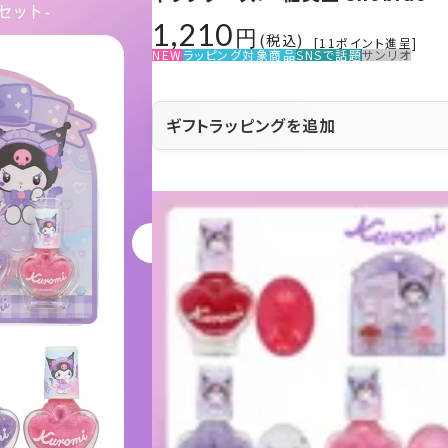
1,210
税込
[
11
ポイント進呈]
NEW
ラッピング対象商品
SNSで話題
サンリオ
ギフトラッピングを追加