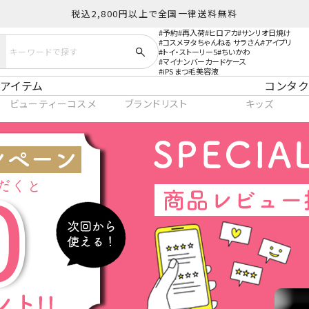
税込2,800円以上で全国一律送料無料
予約
再入荷
ヒロアカ
サンリオ日焼け
コスメヲタちゃんねる サラさん
アイプリ
トイ・ストーリー5
ちいかわ
マイナンバーカードケース
iPS まつ毛美容液
アイテム
コンタク
ビューティーコスメ
ブランドリスト
キッズ