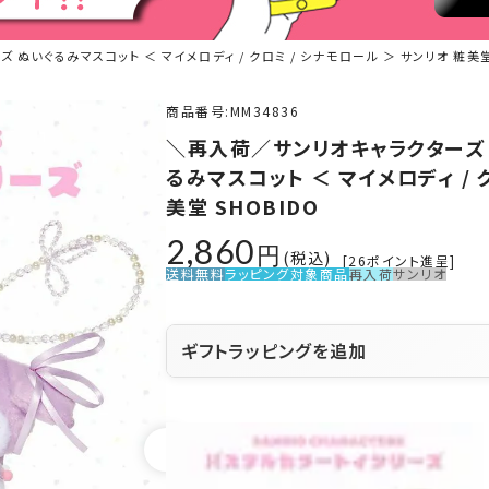
いぐるみマスコット ＜ マイメロディ / クロミ / シナモロール ＞ サンリオ 粧美堂 
商品番号
MM34836
＼再入荷／サンリオキャラクターズ
るみマスコット ＜ マイメロディ / 
美堂 SHOBIDO
2,860
税込
[
26
ポイント進呈]
送料無料
ラッピング対象商品
再入荷
サンリオ
ギフトラッピングを追加