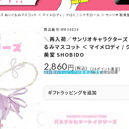
いぐるみマスコット ＜ マイメロディ / クロミ / シナモロール ＞ サンリオ 粧美堂 
商品番号
MM34836
＼再入荷／サンリオキャラクターズ
るみマスコット ＜ マイメロディ / 
美堂 SHOBIDO
2,860
税込
[
26
ポイント進呈]
送料無料
ラッピング対象商品
再入荷
サンリオ
ギフトラッピングを追加