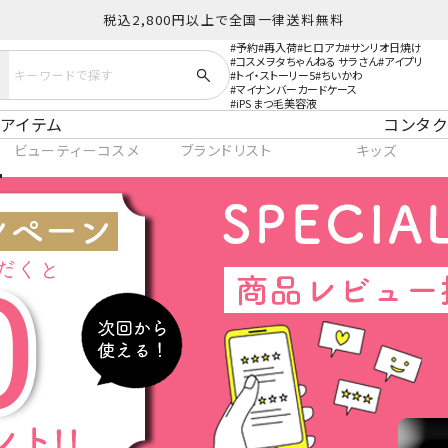
税込2,800円以上で全国一律送料無料
予約
再入荷
ヒロアカ
サンリオ日焼け
コスメヲタちゃんねる サラさん
アイプリ
トイ・ストーリー5
ちいかわ
マイナンバーカードケース
iPS まつ毛美容液
アイテム
コンタク
ビューティーコスメ
ブランドリスト
キッズ