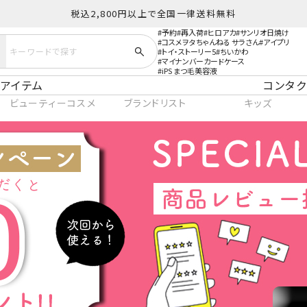
税込2,800円以上で全国一律送料無料
予約
再入荷
ヒロアカ
サンリオ日焼け
コスメヲタちゃんねる サラさん
アイプリ
トイ・ストーリー5
ちいかわ
マイナンバーカードケース
iPS まつ毛美容液
アイテム
コンタク
ビューティーコスメ
ブランドリスト
キッズ