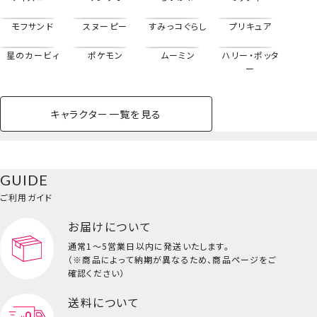
モフサンド
スヌーピー
すみっコぐらし
プリキュア
星のカービィ
ポケモン
ムーミン
ハリー・ポッタ
ー
キャラクター一覧を見る
ペットハウス
コスメセット
スクール
ネイル
シャドウ・チー
ペットベッド
アパレル
ヘア
ハンドクリーム
ペット用品
ボディケア
ホビー
バスボール
スキンケア
小型犬
ホーム
ク
ブランケット入りマスコット
ベースメイク・メ
雑貨その他
猫
メイク道具
コスメその他
GUIDE
バッグ・タオル・
イクアップ
ヘアグッズ
マニキュア
リップ・グロス
小物
ご利用ガイド
ペット用品一覧を見る
雑貨一覧を見る
お届けについて
その他
ビューティーコスメ一覧を見る
通常1～5営業日以内に発送いたします。
（※商品によって納期が異なるため、商品ページをご
キッズ一覧を見る
確認ください）
送料について