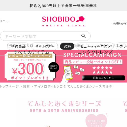
税込2,800円以上で全国一律送料無料
予約
再入荷
ヒロアカ
サンリオ日焼け
コスメヲタちゃんねる 
予約商品
キャラクター
雑貨
ビューティーコスメ
ブラ
すべてのアイテム
コンタクトレンズ
トップページ
雑貨
マイメロディ＆クロミ てんしとあくまシリーズ マルチポーチ ＜ マ