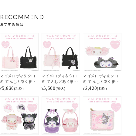
RECOMMEND
おすすめ商品
マイメロディ＆クロ
マイメロディ＆クロ
マイメロディ＆クロ
ミ てんしとあくまシ
ミ てんしとあくまシ
ミ てんしとあくまシ
ミニトートバッグ
リーズ トートバッグ
リーズ ミニトートバ
リーズ ヘアターバン
5,830
5,500
2,420
¥
税込
¥
税込
¥
税込
＜ マイメロディ / ク
ッグ ＜ マイメロディ
＜ マイメロディ / ク
ロミ ＞ サンリオ 粧
/ クロミ ＞ サンリ
ロミ ＞ サンリオ 粧
美堂 SHOBIDO サ
オ 粧美堂
美堂 SHOBIDO サ
ンリオ
SHOBIDO サンリオ
ンリオ