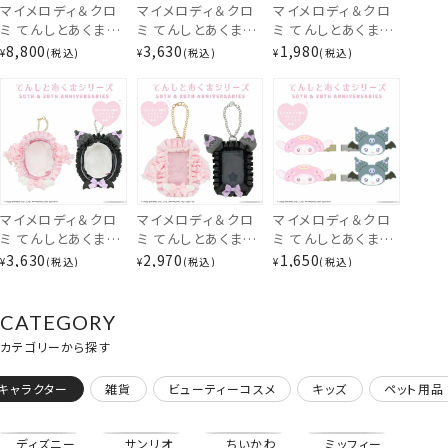
マイメロディ＆クロ
マイメロディ＆クロ
マイメロディ＆クロ
ミ てんしとあくまシ
ミ てんしとあくまシ
ミ てんしとあくまシ
リーズ ブランケット
リーズ バスケット小
リーズ フラットポー
8,800
3,630
1,980
¥
税込
¥
税込
¥
税込
入りマスコット ＜ マ
物入れ ＜マイメロ
チ SA56449 サンリ
イメロディ / クロミ
ディ / クロミ＞ 粧
オ
＞ サンリオ 粧美堂
美堂 shobido サン
SHOBIDO サンリオ
リオ
マイメロディ＆クロ
マイメロディ＆クロ
マイメロディ＆クロ
ミ てんしとあくまシ
ミ てんしとあくまシ
ミ てんしとあくまシ
ヘアターバン
リーズ マルチポー
リーズ カードケース
リーズ ヘアクリップ
3,630
2,970
1,650
¥
税込
¥
税込
¥
税込
チ ＜ マイメロディ /
＜ マイメロディ / ク
＜ マイメロディ / ク
クロミ ＞ サンリオ
ロミ ＞ サンリオ 粧
ロミ ＞ サンリオ 粧
粧美堂 SHOBIDO
美堂 SHOBIDO サ
美堂 SHOBIDO サ
CATEGORY
サンリオ
ンリオ
ンリオ
カテゴリーから探す
キャラクター
雑貨
ビューティーコスメ
キッズ
ペット用品
ディズニー
サンリオ
ちいかわ
ミッフィー