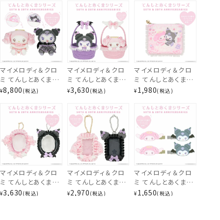
ロミ ＞ サンリオ 粧
/ クロミ ＞ サンリ
ロミ ＞ サンリオ 粧
美堂 SHOBIDO サ
オ 粧美堂
美堂 SHOBIDO サ
ンリオ
SHOBIDO サンリオ
ンリオ
マイメロディ＆クロ
マイメロディ＆クロ
マイメロディ＆クロ
ミ てんしとあくまシ
ミ てんしとあくまシ
ミ てんしとあくまシ
リーズ ブランケット
リーズ バスケット小
リーズ フラットポー
8,800
3,630
1,980
¥
税込
¥
税込
¥
税込
入りマスコット ＜ マ
物入れ ＜マイメロ
チ SA56449 サンリ
イメロディ / クロミ
ディ / クロミ＞ 粧
オ
＞ サンリオ 粧美堂
美堂 shobido サン
SHOBIDO サンリオ
リオ
マイメロディ＆クロ
マイメロディ＆クロ
マイメロディ＆クロ
ミ てんしとあくまシ
ミ てんしとあくまシ
ミ てんしとあくまシ
ヘアターバン
リーズ マルチポー
リーズ カードケース
リーズ ヘアクリップ
3,630
2,970
1,650
¥
税込
¥
税込
¥
税込
チ ＜ マイメロディ /
＜ マイメロディ / ク
＜ マイメロディ / ク
クロミ ＞ サンリオ
ロミ ＞ サンリオ 粧
ロミ ＞ サンリオ 粧
粧美堂 SHOBIDO
美堂 SHOBIDO サ
美堂 SHOBIDO サ