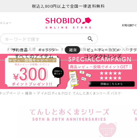
税込2,800円以上で全国一律送料無料
予約
再入荷
ヒロアカ
サンリオ日焼け
コスメヲタちゃんねる 
予約商品
キャラクター
雑貨
ビューティーコスメ
ブラ
すべてのアイテム
コンタクトレンズ
トップページ
雑貨
マイメロディ＆クロミ てんしとあくまシリーズ バスケット小物入れ 