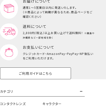
お届けについて
その他
ビューティーコスメ一覧を見る
通常1～5営業日以内に発送いたします。
（※商品によって納期が異なるため、商品ページをご
キッズ一覧を見る
確認ください）
送料について
2,800円（税込）以上
お買い上げで送料無料！
※離島や
沖縄県など一部地域を除く
お支払いについて
クレジットカード・
AmazonPay・PayPay・NP後払い
をご利用いただけます。
ご利用ガイドはこちら
マスコットチャーム
カテゴリ
コンタクトレンズ
キャラクター