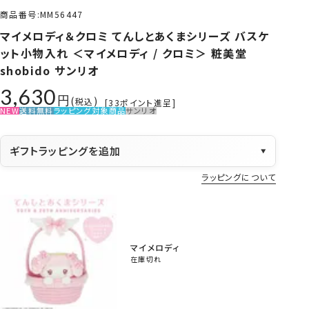
商品番号
MM56447
マイメロディ＆クロミ てんしとあくまシリーズ バスケ
ット小物入れ ＜マイメロディ / クロミ＞ 粧美堂
shobido サンリオ
3,630
税込
[
33
ポイント進呈]
NEW
送料無料
ラッピング対象商品
サンリオ
ギフトラッピングを追加
▼
ラッピングについて
マイメロディ
在庫切れ