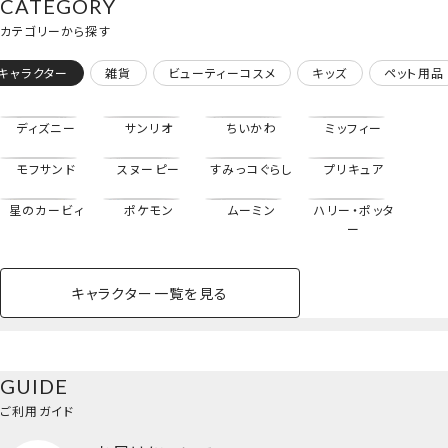
CATEGORY
サンリオ
ンリオ
ンリオ
カテゴリーから探す
キャラクター
雑貨
ビューティーコスメ
キッズ
ペット用品
ディズニー
サンリオ
ちいかわ
ミッフィー
モフサンド
スヌーピー
すみっコぐらし
プリキュア
星のカービィ
ポケモン
ムーミン
ハリー・ポッタ
ー
キャラクター一覧を見る
ペットハウス
コスメセット
スクール
ネイル
シャドウ・チー
ペットベッド
アパレル
ヘア
ハンドクリーム
ペット用品
ボディケア
ホビー
バスボール
スキンケア
小型犬
ホーム
ク
ブランケット入りマスコット
ベースメイク・メ
雑貨その他
猫
メイク道具
コスメその他
GUIDE
バッグ・タオル・
イクアップ
ヘアグッズ
マニキュア
リップ・グロス
小物
ご利用ガイド
ペット用品一覧を見る
雑貨一覧を見る