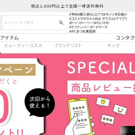
税込2,800円以上で全国一律送料無料
予約
再入荷
ヒロアカ
サンリオ日焼け
コスメヲタちゃんねる サラさん
アイプリ
トイ・ストーリー5
ちいかわ
マイナンバーカードケース
iPS まつ毛美容液
アイテム
コンタク
ビューティーコスメ
ブランドリスト
キッズ