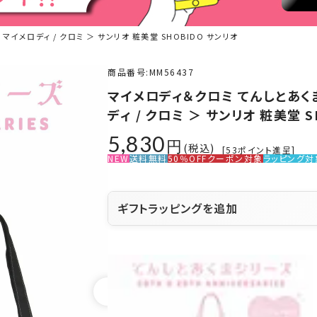
イメロディ / クロミ ＞ サンリオ 粧美堂 SHOBIDO サンリオ
商品番号
MM56437
マイメロディ＆クロミ てんしとあくま
ディ / クロミ ＞ サンリオ 粧美堂 S
5,830
税込
[
53
ポイント進呈]
NEW
送料無料
50％OFFクーポン対象
ラッピング対
ギフトラッピングを追加